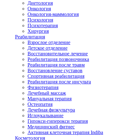
Диетология
Онкология
Онкология-маммология
Психология
Психотерапия
Хирургия
Реабилитация
Взрослое отделение
Детское отделение
Восстановительное лечение
Реабилитация позвоночника
Реабилитация после травм
Восстановление суставов
Спортивная реабилитация
Реабилитация после инсульта
Физиотерапия
Лечебный массаж
Мануальная терапия
Остеопатия
Лечебная физкультура
Иглоукалывание
Гипокси-гиперокси терапия
Медицинский фитнес
Активная клеточная терапия Indiba
Косметология