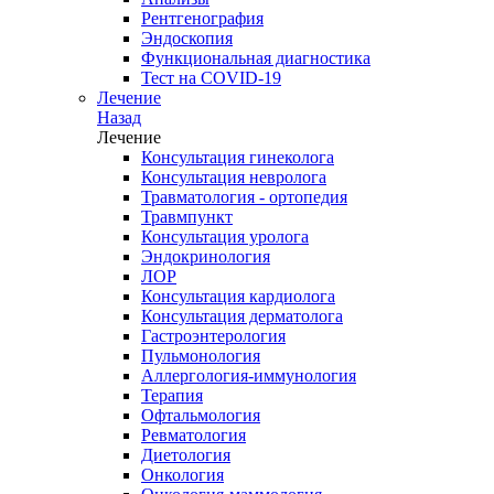
Рентгенография
Эндоскопия
Функциональная диагностика
Тест на COVID-19
Лечение
Назад
Лечение
Консультация гинеколога
Консультация невролога
Травматология - ортопедия
Травмпункт
Консультация уролога
Эндокринология
ЛОР
Консультация кардиолога
Консультация дерматолога
Гастроэнтерология
Пульмонология
Аллергология-иммунология
Терапия
Офтальмология
Ревматология
Диетология
Онкология