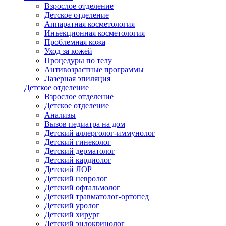
Взрослое отделение
Детское отделение
Аппаратная косметология
Инъекционная косметология
Проблемная кожа
Уход за кожей
Процедуры по телу
Антивозрастные программы
Лазерная эпиляция
Детское отделение
Взрослое отделение
Детское отделение
Анализы
Вызов педиатра на дом
Детский аллерголог-иммунолог
Детский гинеколог
Детский дерматолог
Детский кардиолог
Детский ЛОР
Детский невролог
Детский офтальмолог
Детский травматолог-ортопед
Детский уролог
Детский хирург
Детский эндокринолог