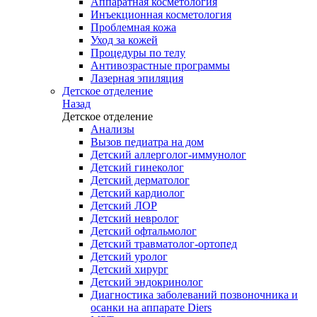
Аппаратная косметология
Инъекционная косметология
Проблемная кожа
Уход за кожей
Процедуры по телу
Антивозрастные программы
Лазерная эпиляция
Детское отделение
Назад
Детское отделение
Анализы
Вызов педиатра на дом
Детский аллерголог-иммунолог
Детский гинеколог
Детский дерматолог
Детский кардиолог
Детский ЛОР
Детский невролог
Детский офтальмолог
Детский травматолог-ортопед
Детский уролог
Детский хирург
Детский эндокринолог
Диагностика заболеваний позвоночника и
осанки на аппарате Diers