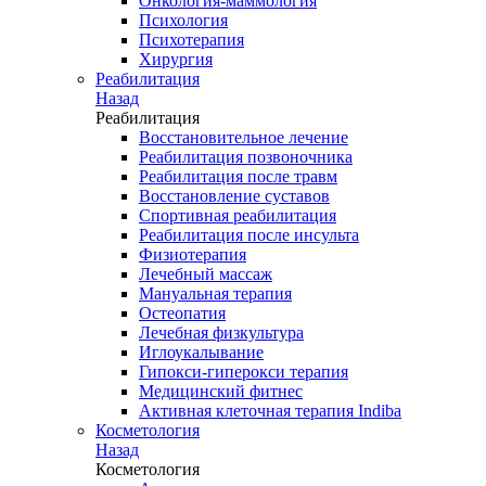
Онкология-маммология
Психология
Психотерапия
Хирургия
Реабилитация
Назад
Реабилитация
Восстановительное лечение
Реабилитация позвоночника
Реабилитация после травм
Восстановление суставов
Спортивная реабилитация
Реабилитация после инсульта
Физиотерапия
Лечебный массаж
Мануальная терапия
Остеопатия
Лечебная физкультура
Иглоукалывание
Гипокси-гиперокси терапия
Медицинский фитнес
Активная клеточная терапия Indiba
Косметология
Назад
Косметология