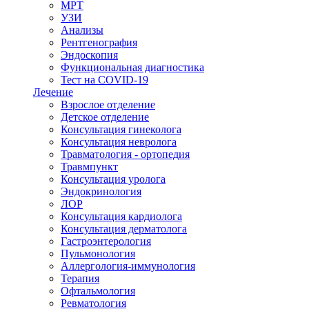
МРТ
УЗИ
Анализы
Рентгенография
Эндоскопия
Функциональная диагностика
Тест на COVID-19
Лечение
Взрослое отделение
Детское отделение
Консультация гинеколога
Консультация невролога
Травматология - ортопедия
Травмпункт
Консультация уролога
Эндокринология
ЛОР
Консультация кардиолога
Консультация дерматолога
Гастроэнтерология
Пульмонология
Аллергология-иммунология
Терапия
Офтальмология
Ревматология