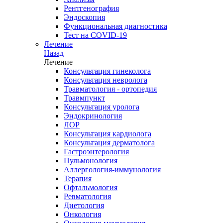
Рентгенография
Эндоскопия
Функциональная диагностика
Тест на COVID-19
Лечение
Назад
Лечение
Консультация гинеколога
Консультация невролога
Травматология - ортопедия
Травмпункт
Консультация уролога
Эндокринология
ЛОР
Консультация кардиолога
Консультация дерматолога
Гастроэнтерология
Пульмонология
Аллергология-иммунология
Терапия
Офтальмология
Ревматология
Диетология
Онкология