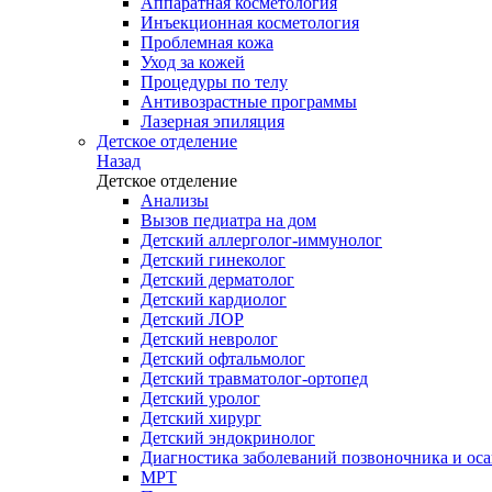
Аппаратная косметология
Инъекционная косметология
Проблемная кожа
Уход за кожей
Процедуры по телу
Антивозрастные программы
Лазерная эпиляция
Детское отделение
Назад
Детское отделение
Анализы
Вызов педиатра на дом
Детский аллерголог-иммунолог
Детский гинеколог
Детский дерматолог
Детский кардиолог
Детский ЛОР
Детский невролог
Детский офтальмолог
Детский травматолог-ортопед
Детский уролог
Детский хирург
Детский эндокринолог
Диагностика заболеваний позвоночника и осан
МРТ