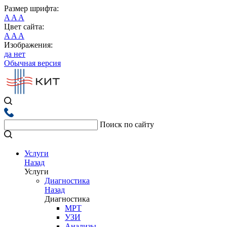
Размер шрифта:
A
A
A
Цвет сайта:
A
A
A
Изображения:
да
нет
Обычная версия
Поиск по сайту
Услуги
Назад
Услуги
Диагностика
Назад
Диагностика
МРТ
УЗИ
Анализы