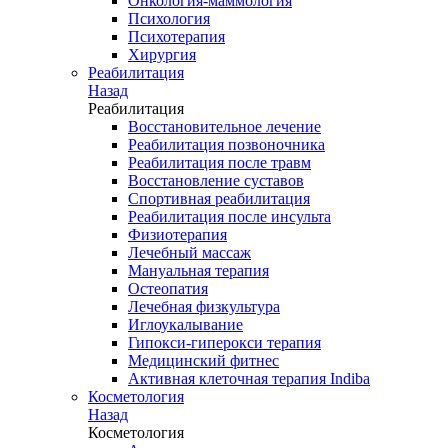
Онкология-маммология
Психология
Психотерапия
Хирургия
Реабилитация
Назад
Реабилитация
Восстановительное лечение
Реабилитация позвоночника
Реабилитация после травм
Восстановление суставов
Спортивная реабилитация
Реабилитация после инсульта
Физиотерапия
Лечебный массаж
Мануальная терапия
Остеопатия
Лечебная физкультура
Иглоукалывание
Гипокси-гиперокси терапия
Медицинский фитнес
Активная клеточная терапия Indiba
Косметология
Назад
Косметология