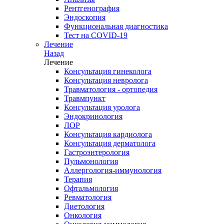
Рентгенография
Эндоскопия
Функциональная диагностика
Тест на COVID-19
Лечение
Назад
Лечение
Консультация гинеколога
Консультация невролога
Травматология - ортопедия
Травмпункт
Консультация уролога
Эндокринология
ЛОР
Консультация кардиолога
Консультация дерматолога
Гастроэнтерология
Пульмонология
Аллергология-иммунология
Терапия
Офтальмология
Ревматология
Диетология
Онкология