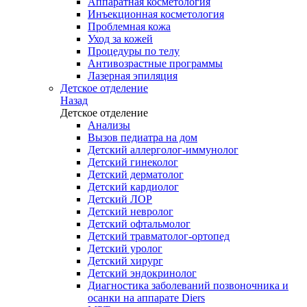
Аппаратная косметология
Инъекционная косметология
Проблемная кожа
Уход за кожей
Процедуры по телу
Антивозрастные программы
Лазерная эпиляция
Детское отделение
Назад
Детское отделение
Анализы
Вызов педиатра на дом
Детский аллерголог-иммунолог
Детский гинеколог
Детский дерматолог
Детский кардиолог
Детский ЛОР
Детский невролог
Детский офтальмолог
Детский травматолог-ортопед
Детский уролог
Детский хирург
Детский эндокринолог
Диагностика заболеваний позвоночника и
осанки на аппарате Diers