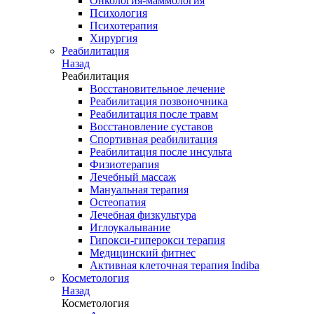
Онкология-маммология
Психология
Психотерапия
Хирургия
Реабилитация
Назад
Реабилитация
Восстановительное лечение
Реабилитация позвоночника
Реабилитация после травм
Восстановление суставов
Спортивная реабилитация
Реабилитация после инсульта
Физиотерапия
Лечебный массаж
Мануальная терапия
Остеопатия
Лечебная физкультура
Иглоукалывание
Гипокси-гиперокси терапия
Медицинский фитнес
Активная клеточная терапия Indiba
Косметология
Назад
Косметология