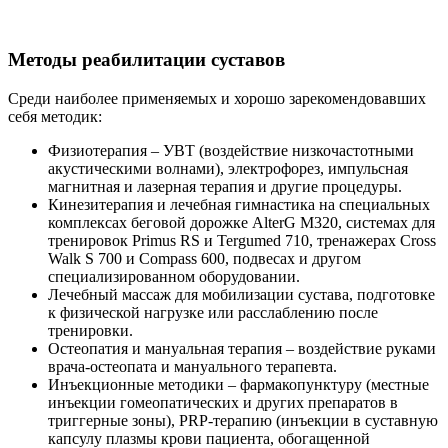
Методы реабилитации суставов
Среди наиболее применяемых и хорошо зарекомендовавших
себя методик:
Физиотерапия – УВТ (воздействие низкочастотными
акустическими волнами), электрофорез, импульсная
магнитная и лазерная терапия и другие процедуры.
Кинезитерапия и лечебная гимнастика на специальных
комплексах беговой дорожке AlterG M320, системах для
тренировок Primus RS и Tergumed 710, тренажерах Cross
Walk S 700 и Compass 600, подвесах и другом
специализированном оборудовании.
Лечебный массаж для мобилизации сустава, подготовке
к физической нагрузке или расслаблению после
тренировки.
Остеопатия и мануальная терапия – воздействие руками
врача-остеопата и мануального терапевта.
Инъекционные методики – фармакопунктуру (местные
инъекции гомеопатических и других препаратов в
триггерные зоны), PRP-терапию (инъекции в суставную
капсулу плазмы крови пациента, обогащенной