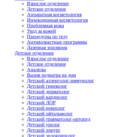
Взрослое отделение
Детское отделение
Аппаратная косметология
Инъекционная косметология
Проблемная кожа
Уход за кожей
Процедуры по телу
Антивозрастные программы
Лазерная эпиляция
Детское отделение
Взрослое отделение
Детское отделение
Анализы
Вызов педиатра на дом
Детский аллерголог-иммунолог
Детский гинеколог
Детский дерматолог
Детский кардиолог
Детский ЛОР
Детский невролог
Детский офтальмолог
Детский травматолог-ортопед
Детский уролог
Детский хирург
Детский эндокринолог