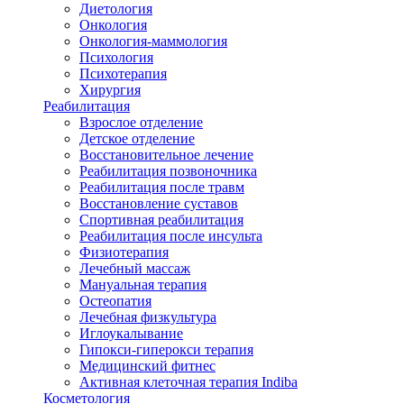
Диетология
Онкология
Онкология-маммология
Психология
Психотерапия
Хирургия
Реабилитация
Взрослое отделение
Детское отделение
Восстановительное лечение
Реабилитация позвоночника
Реабилитация после травм
Восстановление суставов
Спортивная реабилитация
Реабилитация после инсульта
Физиотерапия
Лечебный массаж
Мануальная терапия
Остеопатия
Лечебная физкультура
Иглоукалывание
Гипокси-гиперокси терапия
Медицинский фитнес
Активная клеточная терапия Indiba
Косметология