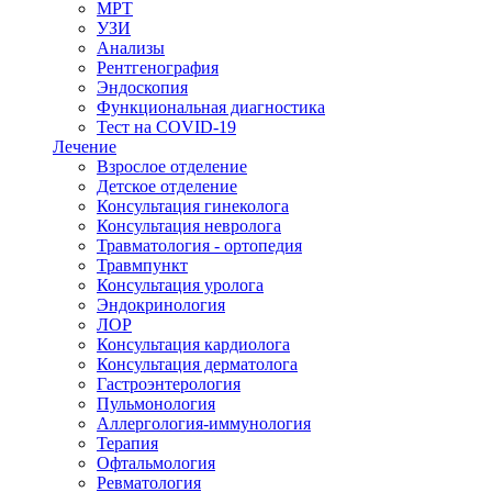
МРТ
УЗИ
Анализы
Рентгенография
Эндоскопия
Функциональная диагностика
Тест на COVID-19
Лечение
Взрослое отделение
Детское отделение
Консультация гинеколога
Консультация невролога
Травматология - ортопедия
Травмпункт
Консультация уролога
Эндокринология
ЛОР
Консультация кардиолога
Консультация дерматолога
Гастроэнтерология
Пульмонология
Аллергология-иммунология
Терапия
Офтальмология
Ревматология