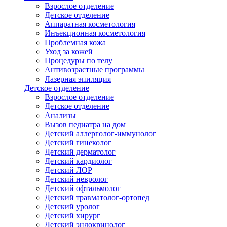
Взрослое отделение
Детское отделение
Аппаратная косметология
Инъекционная косметология
Проблемная кожа
Уход за кожей
Процедуры по телу
Антивозрастные программы
Лазерная эпиляция
Детское отделение
Взрослое отделение
Детское отделение
Анализы
Вызов педиатра на дом
Детский аллерголог-иммунолог
Детский гинеколог
Детский дерматолог
Детский кардиолог
Детский ЛОР
Детский невролог
Детский офтальмолог
Детский травматолог-ортопед
Детский уролог
Детский хирург
Детский эндокринолог