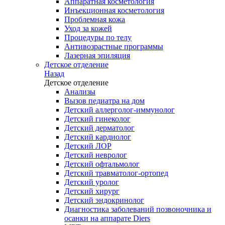
Аппаратная косметология
Инъекционная косметология
Проблемная кожа
Уход за кожей
Процедуры по телу
Антивозрастные программы
Лазерная эпиляция
Детское отделение
Назад
Детское отделение
Анализы
Вызов педиатра на дом
Детский аллерголог-иммунолог
Детский гинеколог
Детский дерматолог
Детский кардиолог
Детский ЛОР
Детский невролог
Детский офтальмолог
Детский травматолог-ортопед
Детский уролог
Детский хирург
Детский эндокринолог
Диагностика заболеваний позвоночника и
осанки на аппарате Diers