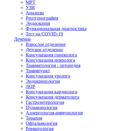
МРТ
УЗИ
Анализы
Рентгенография
Эндоскопия
Функциональная диагностика
Тест на COVID-19
Лечение
Взрослое отделение
Детское отделение
Консультация гинеколога
Консультация невролога
Травматология - ортопедия
Травмпункт
Консультация уролога
Эндокринология
ЛОР
Консультация кардиолога
Консультация дерматолога
Гастроэнтерология
Пульмонология
Аллергология-иммунология
Терапия
Офтальмология
Ревматология