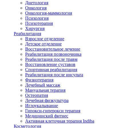
Диетология
Онкология
Онкология-маммология
Психология
Психотерапия
Хирургия
Реабилитация
Взрослое отделение
Детское отделение
Восстановительное лечение
Реабилитация позвоночника
Реабилитация после травм
Восстановление суставов
Спортивная реабилитация
Реабилитация после инсульта
Физиотерапия
Лечебный массаж
Мануальная терапия
Остеопатия
Лечебная физкультура
Иглоукалывание
Гипокси-гиперокси терапия
Медицинский фитнес
Активная клеточная терапия Indiba
Косметология