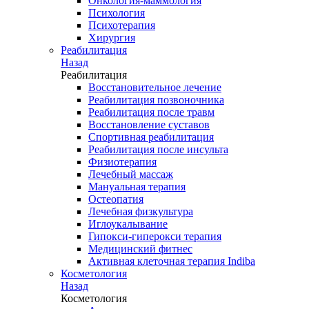
Онкология-маммология
Психология
Психотерапия
Хирургия
Реабилитация
Назад
Реабилитация
Восстановительное лечение
Реабилитация позвоночника
Реабилитация после травм
Восстановление суставов
Спортивная реабилитация
Реабилитация после инсульта
Физиотерапия
Лечебный массаж
Мануальная терапия
Остеопатия
Лечебная физкультура
Иглоукалывание
Гипокси-гиперокси терапия
Медицинский фитнес
Активная клеточная терапия Indiba
Косметология
Назад
Косметология