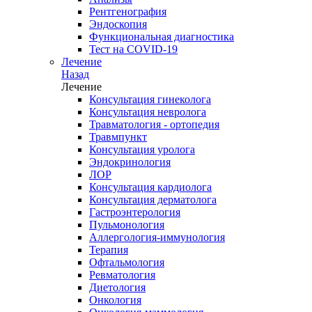
Рентгенография
Эндоскопия
Функциональная диагностика
Тест на COVID-19
Лечение
Назад
Лечение
Консультация гинеколога
Консультация невролога
Травматология - ортопедия
Травмпункт
Консультация уролога
Эндокринология
ЛОР
Консультация кардиолога
Консультация дерматолога
Гастроэнтерология
Пульмонология
Аллергология-иммунология
Терапия
Офтальмология
Ревматология
Диетология
Онкология