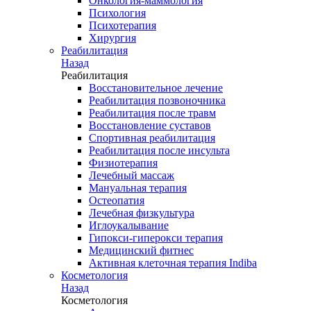
Онкология-маммология
Психология
Психотерапия
Хирургия
Реабилитация
Назад
Реабилитация
Восстановительное лечение
Реабилитация позвоночника
Реабилитация после травм
Восстановление суставов
Спортивная реабилитация
Реабилитация после инсульта
Физиотерапия
Лечебный массаж
Мануальная терапия
Остеопатия
Лечебная физкультура
Иглоукалывание
Гипокси-гиперокси терапия
Медицинский фитнес
Активная клеточная терапия Indiba
Косметология
Назад
Косметология