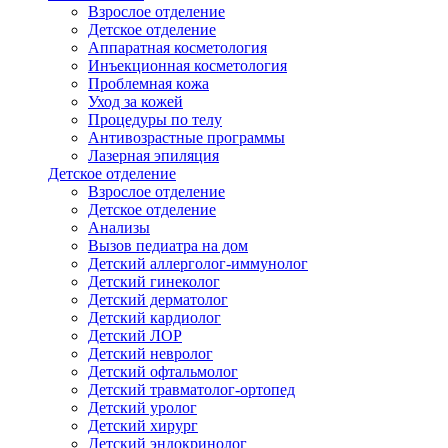
Взрослое отделение
Детское отделение
Аппаратная косметология
Инъекционная косметология
Проблемная кожа
Уход за кожей
Процедуры по телу
Антивозрастные программы
Лазерная эпиляция
Детское отделение
Взрослое отделение
Детское отделение
Анализы
Вызов педиатра на дом
Детский аллерголог-иммунолог
Детский гинеколог
Детский дерматолог
Детский кардиолог
Детский ЛОР
Детский невролог
Детский офтальмолог
Детский травматолог-ортопед
Детский уролог
Детский хирург
Детский эндокринолог