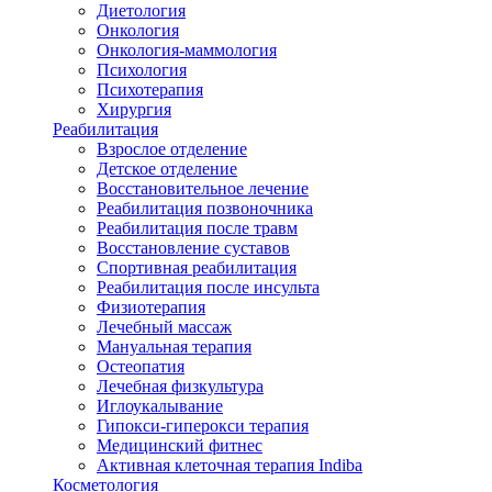
Диетология
Онкология
Онкология-маммология
Психология
Психотерапия
Хирургия
Реабилитация
Взрослое отделение
Детское отделение
Восстановительное лечение
Реабилитация позвоночника
Реабилитация после травм
Восстановление суставов
Спортивная реабилитация
Реабилитация после инсульта
Физиотерапия
Лечебный массаж
Мануальная терапия
Остеопатия
Лечебная физкультура
Иглоукалывание
Гипокси-гиперокси терапия
Медицинский фитнес
Активная клеточная терапия Indiba
Косметология