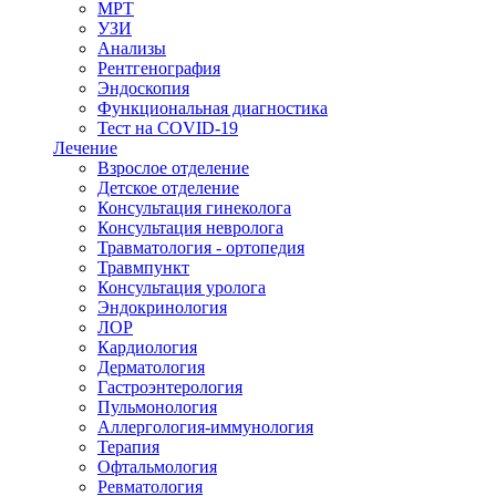
МРТ
УЗИ
Анализы
Рентгенография
Эндоскопия
Функциональная диагностика
Тест на COVID-19
Лечение
Взрослое отделение
Детское отделение
Консультация гинеколога
Консультация невролога
Травматология - ортопедия
Травмпункт
Консультация уролога
Эндокринология
ЛОР
Кардиология
Дерматология
Гастроэнтерология
Пульмонология
Аллергология-иммунология
Терапия
Офтальмология
Ревматология