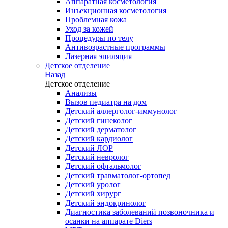
Аппаратная косметология
Инъекционная косметология
Проблемная кожа
Уход за кожей
Процедуры по телу
Антивозрастные программы
Лазерная эпиляция
Детское отделение
Назад
Детское отделение
Анализы
Вызов педиатра на дом
Детский аллерголог-иммунолог
Детский гинеколог
Детский дерматолог
Детский кардиолог
Детский ЛОР
Детский невролог
Детский офтальмолог
Детский травматолог-ортопед
Детский уролог
Детский хирург
Детский эндокринолог
Диагностика заболеваний позвоночника и
осанки на аппарате Diers