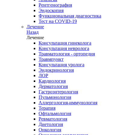
Рентгенография
Эндоскопия
Функциональная диагностика
Тест на COVID-19
Лечение
Назад
Лечение
Консультация гинеколога
Консультация невролога
Травматология - ортопедия
Травмпункт
Консультация уролога
Эндокринология
ЛОР
Кардиология
Дерматология
Гастроэнтерология
Пульмонология
Аллергология-иммунология
Терапия
Офтальмология
Ревматология
Диетология
Онкология