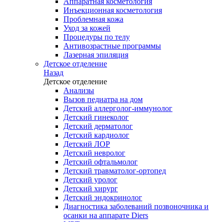
Аппаратная косметология
Инъекционная косметология
Проблемная кожа
Уход за кожей
Процедуры по телу
Антивозрастные программы
Лазерная эпиляция
Детское отделение
Назад
Детское отделение
Анализы
Вызов педиатра на дом
Детский аллерголог-иммунолог
Детский гинеколог
Детский дерматолог
Детский кардиолог
Детский ЛОР
Детский невролог
Детский офтальмолог
Детский травматолог-ортопед
Детский уролог
Детский хирург
Детский эндокринолог
Диагностика заболеваний позвоночника и
осанки на аппарате Diers