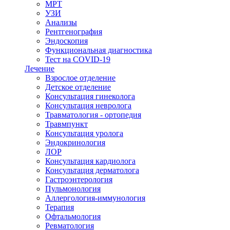
МРТ
УЗИ
Анализы
Рентгенография
Эндоскопия
Функциональная диагностика
Тест на COVID-19
Лечение
Взрослое отделение
Детское отделение
Консультация гинеколога
Консультация невролога
Травматология - ортопедия
Травмпункт
Консультация уролога
Эндокринология
ЛОР
Консультация кардиолога
Консультация дерматолога
Гастроэнтерология
Пульмонология
Аллергология-иммунология
Терапия
Офтальмология
Ревматология