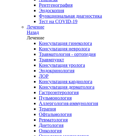
Рентгенография
Эндоскопия
Функциональная диагностика
Тест на COVID-19
Лечение
Назад
Лечение
Консультация гинеколога
Консультация невролога
Травматология - ортопедия
Травмпункт
Консультация уролога
Эндокринология
ЛОР
Консультация кардиолога
Консультация дерматолога
Гастроэнтерология
Пульмонология
Аллергология-иммунология
Терапия
Офтальмология
Ревматология
Диетология
Онкология