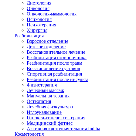
Диетология
Онкология
Онкология-маммология
Психология
Психотерапия
Хирургия
Реабилитация
Взрослое отделение
Детское отделение
Восстановительное лечение
Реабилитация позвоночника
Реабилитация после травм
Восстановление суставов
Спортивная реабилитация
Реабилитация после инсульта
Физиотерапия
Лечебный массаж
Мануальная терапия
Остеопатия
Лечебная физкультура
Иглоукалывание
Гипокси-гиперокси терапия
Медицинский фитнес
Активная клеточная терапия Indiba
Косметология