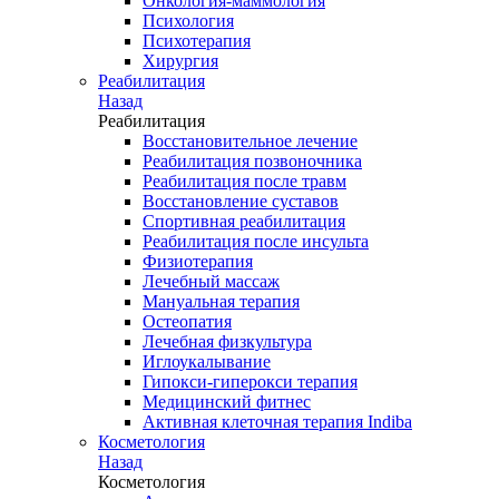
Онкология-маммология
Психология
Психотерапия
Хирургия
Реабилитация
Назад
Реабилитация
Восстановительное лечение
Реабилитация позвоночника
Реабилитация после травм
Восстановление суставов
Спортивная реабилитация
Реабилитация после инсульта
Физиотерапия
Лечебный массаж
Мануальная терапия
Остеопатия
Лечебная физкультура
Иглоукалывание
Гипокси-гиперокси терапия
Медицинский фитнес
Активная клеточная терапия Indiba
Косметология
Назад
Косметология