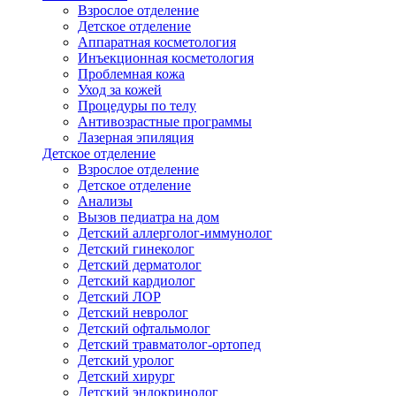
Взрослое отделение
Детское отделение
Аппаратная косметология
Инъекционная косметология
Проблемная кожа
Уход за кожей
Процедуры по телу
Антивозрастные программы
Лазерная эпиляция
Детское отделение
Взрослое отделение
Детское отделение
Анализы
Вызов педиатра на дом
Детский аллерголог-иммунолог
Детский гинеколог
Детский дерматолог
Детский кардиолог
Детский ЛОР
Детский невролог
Детский офтальмолог
Детский травматолог-ортопед
Детский уролог
Детский хирург
Детский эндокринолог