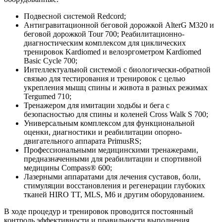
Подвесной системой Redcord;
Антигравитационной беговой дорожкой AlterG M320 и
беговой дорожкой Tour 700; Реабилитационно-
диагностическим комплексом для циклических
тренировок Kardiomed и велоэргометром Kardiomed
Basic Cycle 700;
Интеллектуальной системой с биологически-обратной
связью для тестирования и тренировок с целью
укрепления мышц спины и живота в разных режимах
Tergumed 710;
Тренажером для имитации ходьбы и бега с
безопасностью для спины и коленей Cross Walk S 700;
Универсальным комплексом для функциональной
оценки, диагностики и реабилитации опорно-
двигательного аппарата PrimusRS;
Профессиональными медицинскими тренажерами,
предназначенными для реабилитации и спортивной
медицины Compass® 600;
Лазерными аппаратами для лечения суставов, боли,
стимуляции восстановления и регенерации глубоких
тканей HIRO TT, MLS, М6 и другим оборудованием.
В ходе процедур и тренировок проводится постоянный
контроль эффективности и правильности выполнения