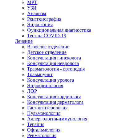
МРТ
УЗИ
Анализы
Рентгенография
Эндоскопия
Функциональная диагностика
Тест на COVID-19
Лечение
Взрослое отделение
Детское отделение
Консультация гинеколога
Консультация невролога
Травматология - ортопедия
Травмпункт
Консультация уролога
Эндокринология
ЛОР
Консультация кардиолога
Консультация дерматолога
Гастроэнтерология
Пульмонология
Аллергология-иммунология
Терапия
Офтальмология
Ревматология