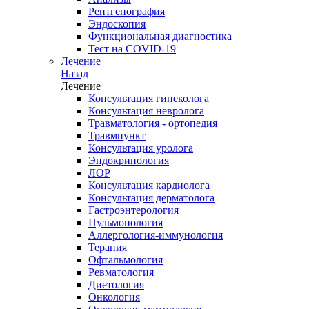
Рентгенография
Эндоскопия
Функциональная диагностика
Тест на COVID-19
Лечение
Назад
Лечение
Консультация гинеколога
Консультация невролога
Травматология - ортопедия
Травмпункт
Консультация уролога
Эндокринология
ЛОР
Консультация кардиолога
Консультация дерматолога
Гастроэнтерология
Пульмонология
Аллергология-иммунология
Терапия
Офтальмология
Ревматология
Диетология
Онкология