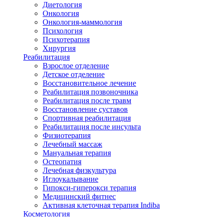
Диетология
Онкология
Онкология-маммология
Психология
Психотерапия
Хирургия
Реабилитация
Взрослое отделение
Детское отделение
Восстановительное лечение
Реабилитация позвоночника
Реабилитация после травм
Восстановление суставов
Спортивная реабилитация
Реабилитация после инсульта
Физиотерапия
Лечебный массаж
Мануальная терапия
Остеопатия
Лечебная физкультура
Иглоукалывание
Гипокси-гиперокси терапия
Медицинский фитнес
Активная клеточная терапия Indiba
Косметология