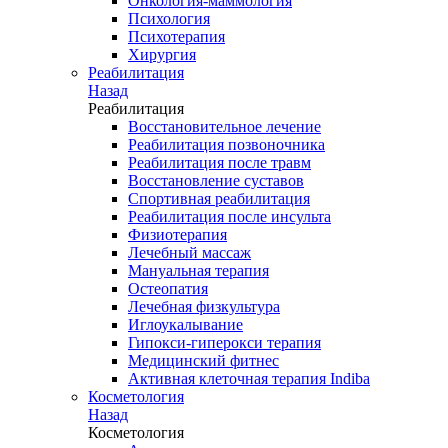
Онкология-маммология
Психология
Психотерапия
Хирургия
Реабилитация
Назад
Реабилитация
Восстановительное лечение
Реабилитация позвоночника
Реабилитация после травм
Восстановление суставов
Спортивная реабилитация
Реабилитация после инсульта
Физиотерапия
Лечебный массаж
Мануальная терапия
Остеопатия
Лечебная физкультура
Иглоукалывание
Гипокси-гиперокси терапия
Медицинский фитнес
Активная клеточная терапия Indiba
Косметология
Назад
Косметология