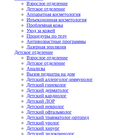
Взрослое отделение
Детское отделение
Аппаратная косметология
Инъекционная косметология
Проблемная кожа
Уход за кожей
Процедуры по телу
Антивозрастные программы
Лазерная эпиляция
Детское отделение
Взрослое отделение
Детское отделение
Анализы
Вызов педиатра на дом
Детский аллерголог-иммунолог
Детский гинеколог
Детский дерматолог
Детский кардиолог
Детский ЛОР
Детский невролог
Детский офтальмолог
Детский травматолог-ортопед
Детский уролог
Детский хирург
Детский эндокринолог