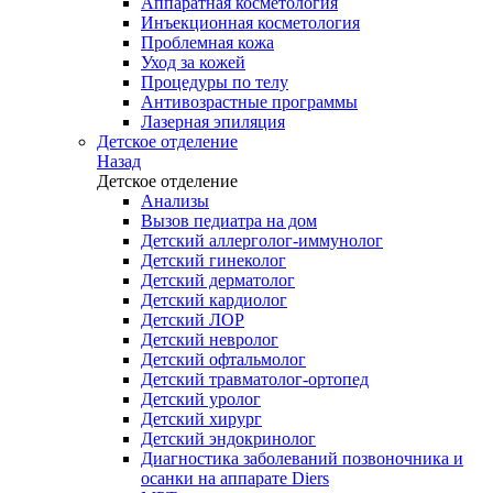
Аппаратная косметология
Инъекционная косметология
Проблемная кожа
Уход за кожей
Процедуры по телу
Антивозрастные программы
Лазерная эпиляция
Детское отделение
Назад
Детское отделение
Анализы
Вызов педиатра на дом
Детский аллерголог-иммунолог
Детский гинеколог
Детский дерматолог
Детский кардиолог
Детский ЛОР
Детский невролог
Детский офтальмолог
Детский травматолог-ортопед
Детский уролог
Детский хирург
Детский эндокринолог
Диагностика заболеваний позвоночника и
осанки на аппарате Diers