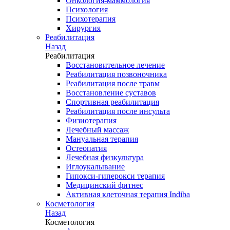
Онкология-маммология
Психология
Психотерапия
Хирургия
Реабилитация
Назад
Реабилитация
Восстановительное лечение
Реабилитация позвоночника
Реабилитация после травм
Восстановление суставов
Спортивная реабилитация
Реабилитация после инсульта
Физиотерапия
Лечебный массаж
Мануальная терапия
Остеопатия
Лечебная физкультура
Иглоукалывание
Гипокси-гиперокси терапия
Медицинский фитнес
Активная клеточная терапия Indiba
Косметология
Назад
Косметология