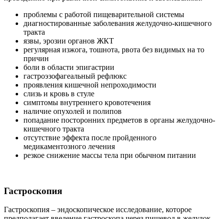
проблемы с работой пищеварительной системы
диагностированные заболевания желудочно-кишечного
тракта
язвы, эрозии органов ЖКТ
регулярная изжога, тошнота, рвота без видимых на то
причин
боли в области эпигастрии
гастроэзофагеальный рефлюкс
проявления кишечной непроходимости
слизь и кровь в стуле
симптомы внутреннего кровотечения
наличие опухолей и полипов
попадание посторонних предметов в органы желудочно-
кишечного тракта
отсутствие эффекта после пройденного
медикаментозного лечения
резкое снижение массы тела при обычном питании
Гастроскопия
Гастроскопия – эндоскопическое исследование, которое
предполагает введение гастроскопа через пищевод в желудок