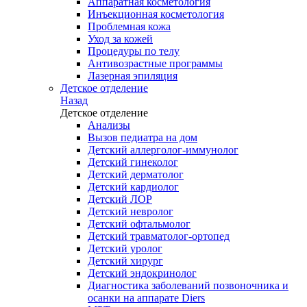
Аппаратная косметология
Инъекционная косметология
Проблемная кожа
Уход за кожей
Процедуры по телу
Антивозрастные программы
Лазерная эпиляция
Детское отделение
Назад
Детское отделение
Анализы
Вызов педиатра на дом
Детский аллерголог-иммунолог
Детский гинеколог
Детский дерматолог
Детский кардиолог
Детский ЛОР
Детский невролог
Детский офтальмолог
Детский травматолог-ортопед
Детский уролог
Детский хирург
Детский эндокринолог
Диагностика заболеваний позвоночника и
осанки на аппарате Diers