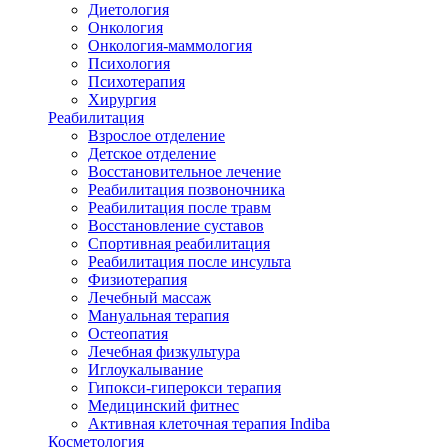
Диетология
Онкология
Онкология-маммология
Психология
Психотерапия
Хирургия
Реабилитация
Взрослое отделение
Детское отделение
Восстановительное лечение
Реабилитация позвоночника
Реабилитация после травм
Восстановление суставов
Спортивная реабилитация
Реабилитация после инсульта
Физиотерапия
Лечебный массаж
Мануальная терапия
Остеопатия
Лечебная физкультура
Иглоукалывание
Гипокси-гиперокси терапия
Медицинский фитнес
Активная клеточная терапия Indiba
Косметология