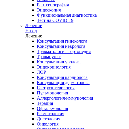
Рентгенография
Эндоскопия
Функциональная диагностика
Тест на COVID-19
Лечение
Назад
Лечение
Консультация гинеколога
Консультация невролога
Травматология - ортопедия
Травмпункт
Консультация уролога
Эндокринология
ЛОР
Консультация кардиолога
Консультация дерматолога
Гастроэнтерология
Пульмонология
Аллергология-иммунология
Терапия
Офтальмология
Ревматология
Диетология
Онкология