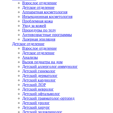
Взрослое отделение
Детское отделение
Аппаратная косметология
Инъекционная косметология
Проблемная кожа
Уход за кожей
Процедуры по телу
Антивозрастные программы
Лазерная эпиляция
Детское отделение
Взрослое отделение
Детское отделение
Анализы
Вызов педиатра на дом
Детский аллерголог-иммунолог
Детский гинеколог
Детский дерматолог
Детский кардиолог
Детский ЛОР
Детский невролог
Детский офтальмолог
Детский травматолог-ортопед
Детский уролог
Детский хирург
Детский эндокринолог