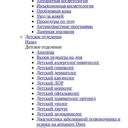
Аппаратная косметология
Инъекционная косметология
Проблемная кожа
Уход за кожей
Процедуры по телу
Антивозрастные программы
Лазерная эпиляция
Детское отделение
Назад
Детское отделение
Анализы
Вызов педиатра на дом
Детский аллерголог-иммунолог
Детский гинеколог
Детский дерматолог
Детский кардиолог
Детский ЛОР
Детский невролог
Детский офтальмолог
Детский травматолог-ортопед
Детский уролог
Детский хирург
Детский эндокринолог
Диагностика заболеваний позвоночника и
осанки на аппарате Diers