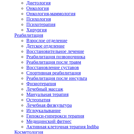
Диетология
Онкология
Онкология-маммология
Психология
Психотерапия
Хирургия
Реабилитация
Взрослое отделение
Детское отделение
Восстановительное лечение
Реабилитация позвоночника
Реабилитация после травм
Восстановление суставов
Спортивная реабилитация
Реабилитация после инсульта
Физиотерапия
Лечебный массаж
Мануальная терапия
Остеопатия
Лечебная физкультура
Иглоукалывание
Гипокси-гиперокси терапия
Медицинский фитнес
Активная клеточная терапия Indiba
Косметология