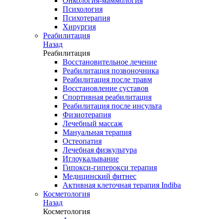
Онкология-маммология
Психология
Психотерапия
Хирургия
Реабилитация
Назад
Реабилитация
Восстановительное лечение
Реабилитация позвоночника
Реабилитация после травм
Восстановление суставов
Спортивная реабилитация
Реабилитация после инсульта
Физиотерапия
Лечебный массаж
Мануальная терапия
Остеопатия
Лечебная физкультура
Иглоукалывание
Гипокси-гиперокси терапия
Медицинский фитнес
Активная клеточная терапия Indiba
Косметология
Назад
Косметология