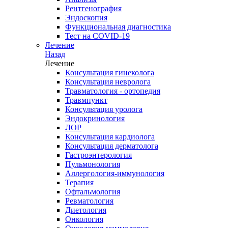
Рентгенография
Эндоскопия
Функциональная диагностика
Тест на COVID-19
Лечение
Назад
Лечение
Консультация гинеколога
Консультация невролога
Травматология - ортопедия
Травмпункт
Консультация уролога
Эндокринология
ЛОР
Консультация кардиолога
Консультация дерматолога
Гастроэнтерология
Пульмонология
Аллергология-иммунология
Терапия
Офтальмология
Ревматология
Диетология
Онкология