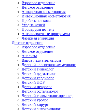
Взрослое отделение
Детское отделение
Аппаратная косметология
Инъекционная косметология
Проблемная кожа
Уход за кожей
Процедуры по телу
Антивозрастные программы
Лазерная эпиляция
Детское отделение
Взрослое отделение
Детское отделение
Анализы
Вызов педиатра на дом
Детский аллерголог-иммунолог
Детский гинеколог
Детский дерматолог
Детский кардиолог
Детский ЛОР
Детский невролог
Детский офтальмолог
Детский травматолог-ортопед
Детский уролог
Детский хирург
Детский эндокринолог