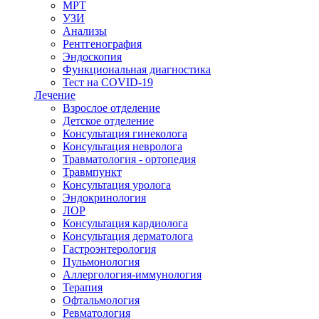
МРТ
УЗИ
Анализы
Рентгенография
Эндоскопия
Функциональная диагностика
Тест на COVID-19
Лечение
Взрослое отделение
Детское отделение
Консультация гинеколога
Консультация невролога
Травматология - ортопедия
Травмпункт
Консультация уролога
Эндокринология
ЛОР
Консультация кардиолога
Консультация дерматолога
Гастроэнтерология
Пульмонология
Аллергология-иммунология
Терапия
Офтальмология
Ревматология