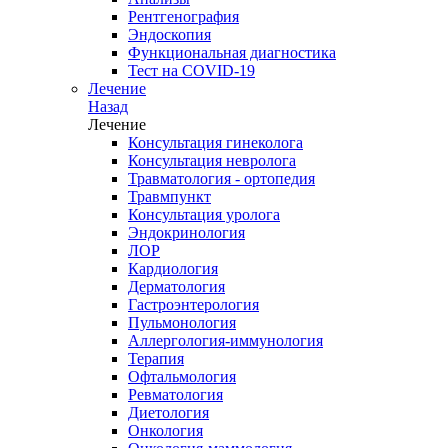
Рентгенография
Эндоскопия
Функциональная диагностика
Тест на COVID-19
Лечение
Назад
Лечение
Консультация гинеколога
Консультация невролога
Травматология - ортопедия
Травмпункт
Консультация уролога
Эндокринология
ЛОР
Кардиология
Дерматология
Гастроэнтерология
Пульмонология
Аллергология-иммунология
Терапия
Офтальмология
Ревматология
Диетология
Онкология