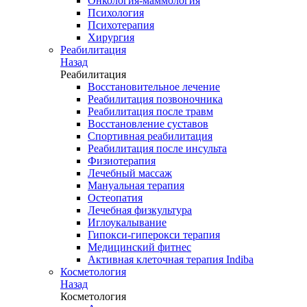
Онкология-маммология
Психология
Психотерапия
Хирургия
Реабилитация
Назад
Реабилитация
Восстановительное лечение
Реабилитация позвоночника
Реабилитация после травм
Восстановление суставов
Спортивная реабилитация
Реабилитация после инсульта
Физиотерапия
Лечебный массаж
Мануальная терапия
Остеопатия
Лечебная физкультура
Иглоукалывание
Гипокси-гиперокси терапия
Медицинский фитнес
Активная клеточная терапия Indiba
Косметология
Назад
Косметология