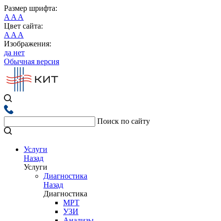
Размер шрифта:
A
A
A
Цвет сайта:
A
A
A
Изображения:
да
нет
Обычная версия
Поиск по сайту
Услуги
Назад
Услуги
Диагностика
Назад
Диагностика
МРТ
УЗИ
Анализы