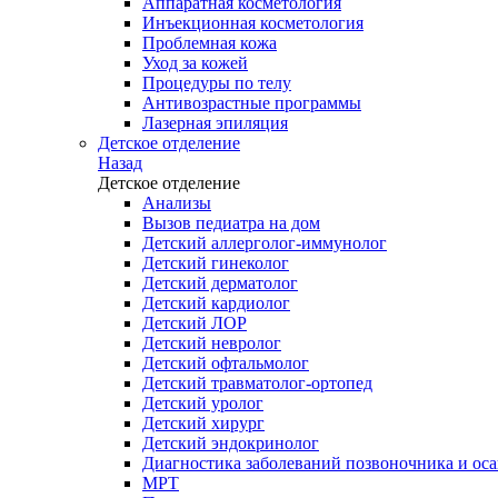
Аппаратная косметология
Инъекционная косметология
Проблемная кожа
Уход за кожей
Процедуры по телу
Антивозрастные программы
Лазерная эпиляция
Детское отделение
Назад
Детское отделение
Анализы
Вызов педиатра на дом
Детский аллерголог-иммунолог
Детский гинеколог
Детский дерматолог
Детский кардиолог
Детский ЛОР
Детский невролог
Детский офтальмолог
Детский травматолог-ортопед
Детский уролог
Детский хирург
Детский эндокринолог
Диагностика заболеваний позвоночника и осан
МРТ