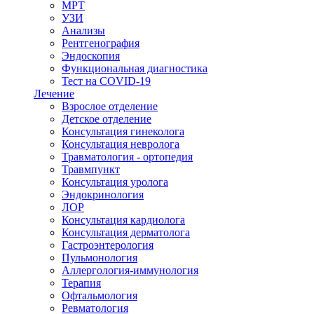
МРТ
УЗИ
Анализы
Рентгенография
Эндоскопия
Функциональная диагностика
Тест на COVID-19
Лечение
Взрослое отделение
Детское отделение
Консультация гинеколога
Консультация невролога
Травматология - ортопедия
Травмпункт
Консультация уролога
Эндокринология
ЛОР
Консультация кардиолога
Консультация дерматолога
Гастроэнтерология
Пульмонология
Аллергология-иммунология
Терапия
Офтальмология
Ревматология