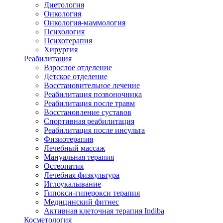
Диетология
Онкология
Онкология-маммология
Психология
Психотерапия
Хирургия
Реабилитация
Взрослое отделение
Детское отделение
Восстановительное лечение
Реабилитация позвоночника
Реабилитация после травм
Восстановление суставов
Спортивная реабилитация
Реабилитация после инсульта
Физиотерапия
Лечебный массаж
Мануальная терапия
Остеопатия
Лечебная физкультура
Иглоукалывание
Гипокси-гиперокси терапия
Медицинский фитнес
Активная клеточная терапия Indiba
Косметология