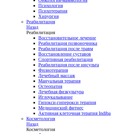
Онкология-маммология
Психология
Психотерапия
Хирургия
Реабилитация
Назад
Реабилитация
Восстановительное лечение
Реабилитация позвоночника
Реабилитация после травм
Восстановление суставов
Спортивная реабилитация
Реабилитация после инсульта
Физиотерапия
Лечебный массаж
Мануальная терапия
Остеопатия
Лечебная физкультура
Иглоукалывание
Гипокси-гиперокси терапия
Медицинский фитнес
Активная клеточная терапия Indiba
Косметология
Назад
Косметология