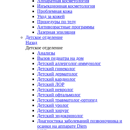
Аппаратная косметология
Инъекционная косметология
Проблемная кожа
Уход за кожей
Процедуры по телу
Антивозрастные программы
Лазерная эпиляция
Детское отделение
Назад
Детское отделение
Анализы
Вызов педиатра на дом
Детский аллерголог-иммунолог
Детский гинеколог
Детский дерматолог
Детский кардиолог
Детский ЛОР
Детский невролог
Детский офтальмолог
Детский травматолог-ортопед
Детский уролог
Детский хирург
Детский эндокринолог
Диагностика заболеваний позвоночника и
осанки на аппарате Diers