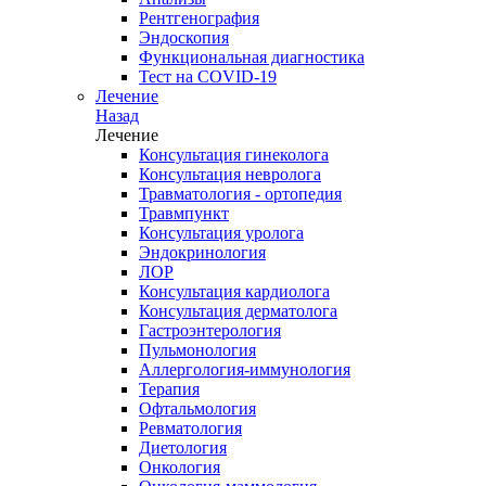
Рентгенография
Эндоскопия
Функциональная диагностика
Тест на COVID-19
Лечение
Назад
Лечение
Консультация гинеколога
Консультация невролога
Травматология - ортопедия
Травмпункт
Консультация уролога
Эндокринология
ЛОР
Консультация кардиолога
Консультация дерматолога
Гастроэнтерология
Пульмонология
Аллергология-иммунология
Терапия
Офтальмология
Ревматология
Диетология
Онкология