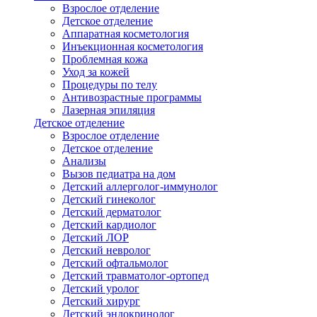
Взрослое отделение
Детское отделение
Аппаратная косметология
Инъекционная косметология
Проблемная кожа
Уход за кожей
Процедуры по телу
Антивозрастные программы
Лазерная эпиляция
Детское отделение
Взрослое отделение
Детское отделение
Анализы
Вызов педиатра на дом
Детский аллерголог-иммунолог
Детский гинеколог
Детский дерматолог
Детский кардиолог
Детский ЛОР
Детский невролог
Детский офтальмолог
Детский травматолог-ортопед
Детский уролог
Детский хирург
Детский эндокринолог