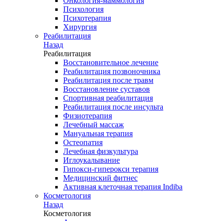
Онкология-маммология
Психология
Психотерапия
Хирургия
Реабилитация
Назад
Реабилитация
Восстановительное лечение
Реабилитация позвоночника
Реабилитация после травм
Восстановление суставов
Спортивная реабилитация
Реабилитация после инсульта
Физиотерапия
Лечебный массаж
Мануальная терапия
Остеопатия
Лечебная физкультура
Иглоукалывание
Гипокси-гиперокси терапия
Медицинский фитнес
Активная клеточная терапия Indiba
Косметология
Назад
Косметология