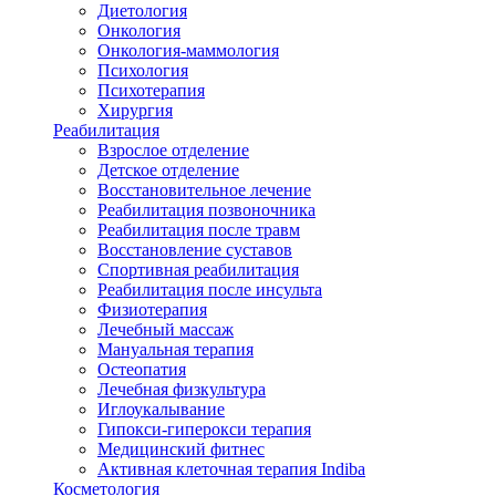
Диетология
Онкология
Онкология-маммология
Психология
Психотерапия
Хирургия
Реабилитация
Взрослое отделение
Детское отделение
Восстановительное лечение
Реабилитация позвоночника
Реабилитация после травм
Восстановление суставов
Спортивная реабилитация
Реабилитация после инсульта
Физиотерапия
Лечебный массаж
Мануальная терапия
Остеопатия
Лечебная физкультура
Иглоукалывание
Гипокси-гиперокси терапия
Медицинский фитнес
Активная клеточная терапия Indiba
Косметология