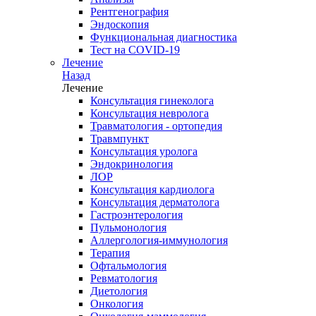
Рентгенография
Эндоскопия
Функциональная диагностика
Тест на COVID-19
Лечение
Назад
Лечение
Консультация гинеколога
Консультация невролога
Травматология - ортопедия
Травмпункт
Консультация уролога
Эндокринология
ЛОР
Консультация кардиолога
Консультация дерматолога
Гастроэнтерология
Пульмонология
Аллергология-иммунология
Терапия
Офтальмология
Ревматология
Диетология
Онкология