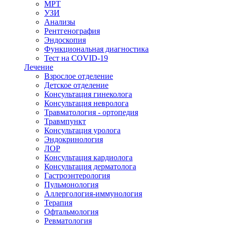
МРТ
УЗИ
Анализы
Рентгенография
Эндоскопия
Функциональная диагностика
Тест на COVID-19
Лечение
Взрослое отделение
Детское отделение
Консультация гинеколога
Консультация невролога
Травматология - ортопедия
Травмпункт
Консультация уролога
Эндокринология
ЛОР
Консультация кардиолога
Консультация дерматолога
Гастроэнтерология
Пульмонология
Аллергология-иммунология
Терапия
Офтальмология
Ревматология