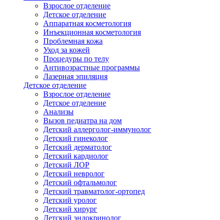
Взрослое отделение
Детское отделение
Аппаратная косметология
Инъекционная косметология
Проблемная кожа
Уход за кожей
Процедуры по телу
Антивозрастные программы
Лазерная эпиляция
Детское отделение
Взрослое отделение
Детское отделение
Анализы
Вызов педиатра на дом
Детский аллерголог-иммунолог
Детский гинеколог
Детский дерматолог
Детский кардиолог
Детский ЛОР
Детский невролог
Детский офтальмолог
Детский травматолог-ортопед
Детский уролог
Детский хирург
Детский эндокринолог