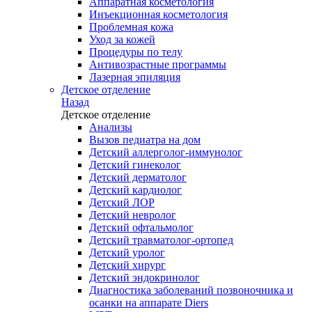
Аппаратная косметология
Инъекционная косметология
Проблемная кожа
Уход за кожей
Процедуры по телу
Антивозрастные программы
Лазерная эпиляция
Детское отделение
Назад
Детское отделение
Анализы
Вызов педиатра на дом
Детский аллерголог-иммунолог
Детский гинеколог
Детский дерматолог
Детский кардиолог
Детский ЛОР
Детский невролог
Детский офтальмолог
Детский травматолог-ортопед
Детский уролог
Детский хирург
Детский эндокринолог
Диагностика заболеваний позвоночника и
осанки на аппарате Diers