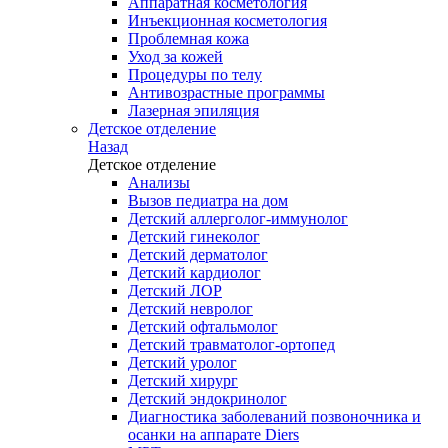
Аппаратная косметология
Инъекционная косметология
Проблемная кожа
Уход за кожей
Процедуры по телу
Антивозрастные программы
Лазерная эпиляция
Детское отделение
Назад
Детское отделение
Анализы
Вызов педиатра на дом
Детский аллерголог-иммунолог
Детский гинеколог
Детский дерматолог
Детский кардиолог
Детский ЛОР
Детский невролог
Детский офтальмолог
Детский травматолог-ортопед
Детский уролог
Детский хирург
Детский эндокринолог
Диагностика заболеваний позвоночника и
осанки на аппарате Diers