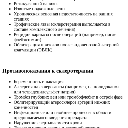
Ретикулярный варикоз
Извитые подкожные вены
Хроническая венозная недостаточность на ранних
стадиях
Трофические язвы (склеротерапия выполняется в
составе комплексного лечения)
Рецидив варикоза после операций (например, после
флебэктомии)
Облитерация притоков после эндовенозной лазерной
коагуляции (ЭВЛК)
Противопоказания к склеротерапии
Беременность и лактация
Аллергия на склерозанты (например, на полидоканол
или тетрадецилсульфат натрия)
Тромбоз глубоких вен или тромбофлебит в острой фазе
Облитерирующий атеросклероз артерий нижних
конечностей
Инфекционные или гнойные процессы в области
предполагаемого введения препарата
Нарушение свертываемости крови
Тяжелые пороки сердца и легочной артерии