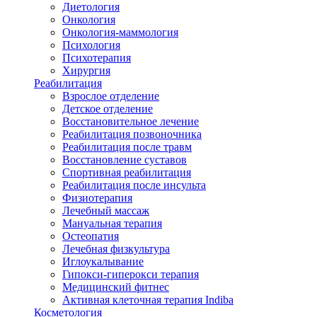
Диетология
Онкология
Онкология-маммология
Психология
Психотерапия
Хирургия
Реабилитация
Взрослое отделение
Детское отделение
Восстановительное лечение
Реабилитация позвоночника
Реабилитация после травм
Восстановление суставов
Спортивная реабилитация
Реабилитация после инсульта
Физиотерапия
Лечебный массаж
Мануальная терапия
Остеопатия
Лечебная физкультура
Иглоукалывание
Гипокси-гиперокси терапия
Медицинский фитнес
Активная клеточная терапия Indiba
Косметология