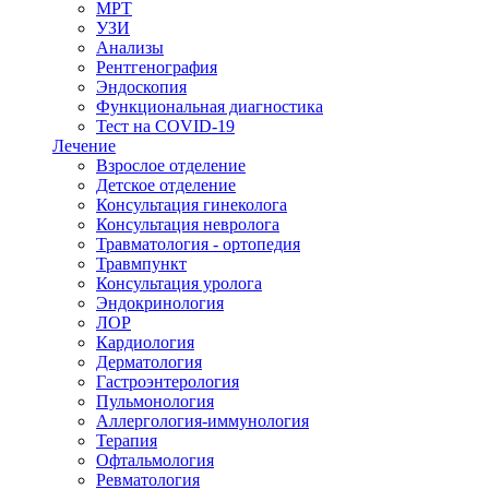
МРТ
УЗИ
Анализы
Рентгенография
Эндоскопия
Функциональная диагностика
Тест на COVID-19
Лечение
Взрослое отделение
Детское отделение
Консультация гинеколога
Консультация невролога
Травматология - ортопедия
Травмпункт
Консультация уролога
Эндокринология
ЛОР
Кардиология
Дерматология
Гастроэнтерология
Пульмонология
Аллергология-иммунология
Терапия
Офтальмология
Ревматология