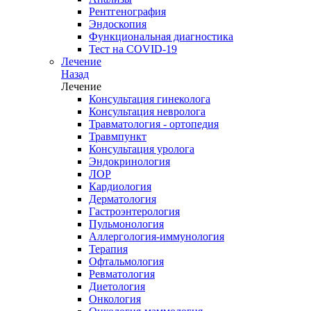
Рентгенография
Эндоскопия
Функциональная диагностика
Тест на COVID-19
Лечение
Назад
Лечение
Консультация гинеколога
Консультация невролога
Травматология - ортопедия
Травмпункт
Консультация уролога
Эндокринология
ЛОР
Кардиология
Дерматология
Гастроэнтерология
Пульмонология
Аллергология-иммунология
Терапия
Офтальмология
Ревматология
Диетология
Онкология