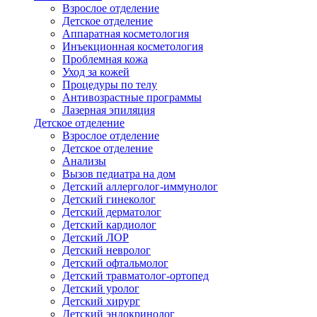
Взрослое отделение
Детское отделение
Аппаратная косметология
Инъекционная косметология
Проблемная кожа
Уход за кожей
Процедуры по телу
Антивозрастные программы
Лазерная эпиляция
Детское отделение
Взрослое отделение
Детское отделение
Анализы
Вызов педиатра на дом
Детский аллерголог-иммунолог
Детский гинеколог
Детский дерматолог
Детский кардиолог
Детский ЛОР
Детский невролог
Детский офтальмолог
Детский травматолог-ортопед
Детский уролог
Детский хирург
Детский эндокринолог