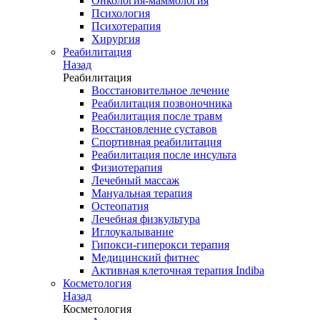
Онкология-маммология
Психология
Психотерапия
Хирургия
Реабилитация
Назад
Реабилитация
Восстановительное лечение
Реабилитация позвоночника
Реабилитация после травм
Восстановление суставов
Спортивная реабилитация
Реабилитация после инсульта
Физиотерапия
Лечебный массаж
Мануальная терапия
Остеопатия
Лечебная физкультура
Иглоукалывание
Гипокси-гиперокси терапия
Медицинский фитнес
Активная клеточная терапия Indiba
Косметология
Назад
Косметология