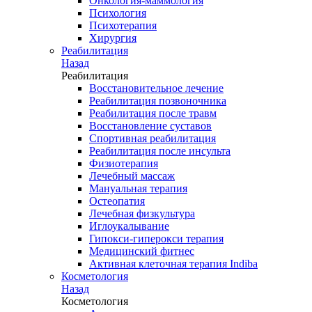
Онкология-маммология
Психология
Психотерапия
Хирургия
Реабилитация
Назад
Реабилитация
Восстановительное лечение
Реабилитация позвоночника
Реабилитация после травм
Восстановление суставов
Спортивная реабилитация
Реабилитация после инсульта
Физиотерапия
Лечебный массаж
Мануальная терапия
Остеопатия
Лечебная физкультура
Иглоукалывание
Гипокси-гиперокси терапия
Медицинский фитнес
Активная клеточная терапия Indiba
Косметология
Назад
Косметология