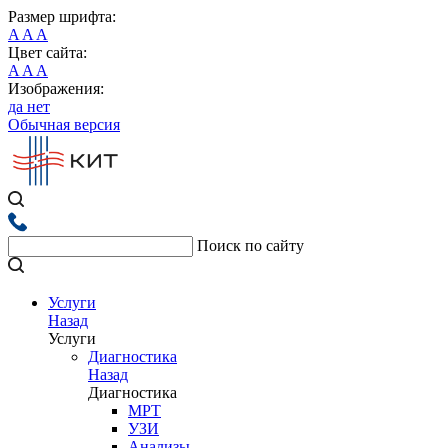
Размер шрифта:
A
A
A
Цвет сайта:
A
A
A
Изображения:
да
нет
Обычная версия
Поиск по сайту
Услуги
Назад
Услуги
Диагностика
Назад
Диагностика
МРТ
УЗИ
Анализы