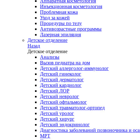
Аппаратная косметология
Инъекционная косметология
Проблемная кожа
Уход за кожей
Процедуры по телу
Антивозрастные программы
Лазерная эпиляция
Детское отделение
Назад
Детское отделение
Анализы
Вызов педиатра на дом
Детский аллерголог-иммунолог
Детский гинеколог
Детский дерматолог
Детский кардиолог
Детский ЛОР
Детский невролог
Детский офтальмолог
Детский травматолог-ортопед
Детский уролог
Детский хирург
Детский эндокринолог
Диагностика заболеваний позвоночника и осан
МРТ