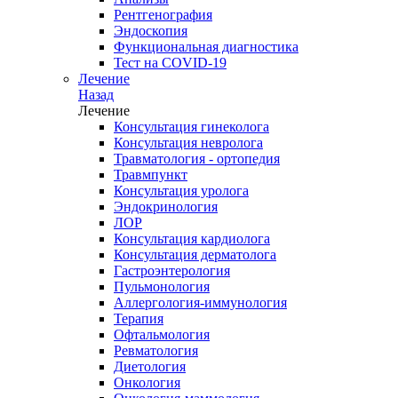
Рентгенография
Эндоскопия
Функциональная диагностика
Тест на COVID-19
Лечение
Назад
Лечение
Консультация гинеколога
Консультация невролога
Травматология - ортопедия
Травмпункт
Консультация уролога
Эндокринология
ЛОР
Консультация кардиолога
Консультация дерматолога
Гастроэнтерология
Пульмонология
Аллергология-иммунология
Терапия
Офтальмология
Ревматология
Диетология
Онкология