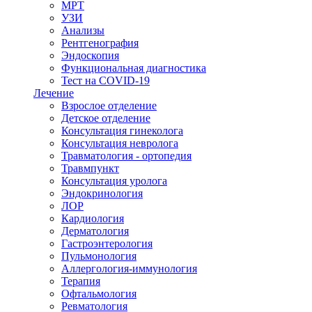
МРТ
УЗИ
Анализы
Рентгенография
Эндоскопия
Функциональная диагностика
Тест на COVID-19
Лечение
Взрослое отделение
Детское отделение
Консультация гинеколога
Консультация невролога
Травматология - ортопедия
Травмпункт
Консультация уролога
Эндокринология
ЛОР
Кардиология
Дерматология
Гастроэнтерология
Пульмонология
Аллергология-иммунология
Терапия
Офтальмология
Ревматология