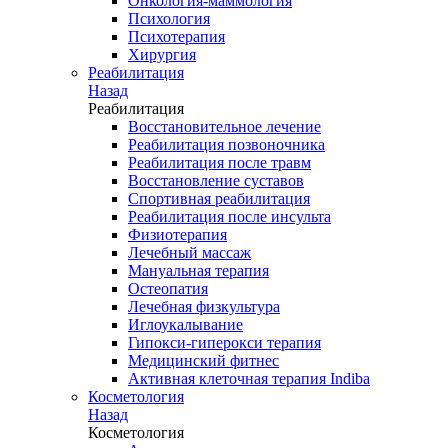
Онкология-маммология
Психология
Психотерапия
Хирургия
Реабилитация
Назад
Реабилитация
Восстановительное лечение
Реабилитация позвоночника
Реабилитация после травм
Восстановление суставов
Спортивная реабилитация
Реабилитация после инсульта
Физиотерапия
Лечебный массаж
Мануальная терапия
Остеопатия
Лечебная физкультура
Иглоукалывание
Гипокси-гиперокси терапия
Медицинский фитнес
Активная клеточная терапия Indiba
Косметология
Назад
Косметология