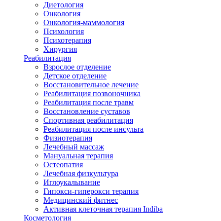
Диетология
Онкология
Онкология-маммология
Психология
Психотерапия
Хирургия
Реабилитация
Взрослое отделение
Детское отделение
Восстановительное лечение
Реабилитация позвоночника
Реабилитация после травм
Восстановление суставов
Спортивная реабилитация
Реабилитация после инсульта
Физиотерапия
Лечебный массаж
Мануальная терапия
Остеопатия
Лечебная физкультура
Иглоукалывание
Гипокси-гиперокси терапия
Медицинский фитнес
Активная клеточная терапия Indiba
Косметология