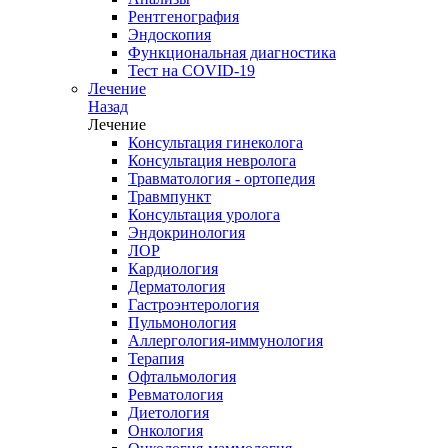
Рентгенография
Эндоскопия
Функциональная диагностика
Тест на COVID-19
Лечение
Назад
Лечение
Консультация гинеколога
Консультация невролога
Травматология - ортопедия
Травмпункт
Консультация уролога
Эндокринология
ЛОР
Кардиология
Дерматология
Гастроэнтерология
Пульмонология
Аллергология-иммунология
Терапия
Офтальмология
Ревматология
Диетология
Онкология