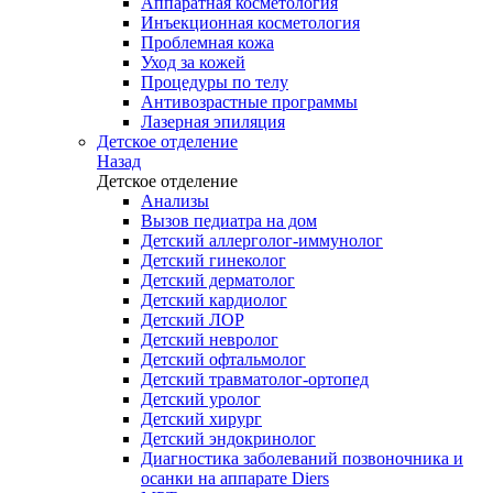
Аппаратная косметология
Инъекционная косметология
Проблемная кожа
Уход за кожей
Процедуры по телу
Антивозрастные программы
Лазерная эпиляция
Детское отделение
Назад
Детское отделение
Анализы
Вызов педиатра на дом
Детский аллерголог-иммунолог
Детский гинеколог
Детский дерматолог
Детский кардиолог
Детский ЛОР
Детский невролог
Детский офтальмолог
Детский травматолог-ортопед
Детский уролог
Детский хирург
Детский эндокринолог
Диагностика заболеваний позвоночника и
осанки на аппарате Diers