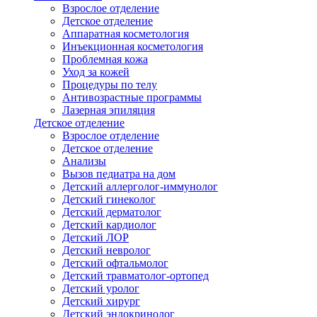
Взрослое отделение
Детское отделение
Аппаратная косметология
Инъекционная косметология
Проблемная кожа
Уход за кожей
Процедуры по телу
Антивозрастные программы
Лазерная эпиляция
Детское отделение
Взрослое отделение
Детское отделение
Анализы
Вызов педиатра на дом
Детский аллерголог-иммунолог
Детский гинеколог
Детский дерматолог
Детский кардиолог
Детский ЛОР
Детский невролог
Детский офтальмолог
Детский травматолог-ортопед
Детский уролог
Детский хирург
Детский эндокринолог