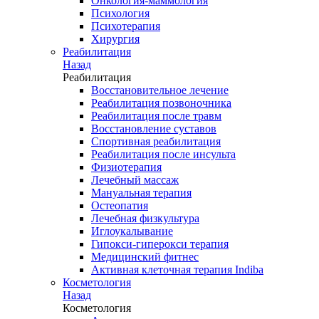
Онкология-маммология
Психология
Психотерапия
Хирургия
Реабилитация
Назад
Реабилитация
Восстановительное лечение
Реабилитация позвоночника
Реабилитация после травм
Восстановление суставов
Спортивная реабилитация
Реабилитация после инсульта
Физиотерапия
Лечебный массаж
Мануальная терапия
Остеопатия
Лечебная физкультура
Иглоукалывание
Гипокси-гиперокси терапия
Медицинский фитнес
Активная клеточная терапия Indiba
Косметология
Назад
Косметология