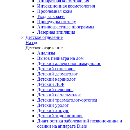
Аппаратная косметология
Инъекционная косметология
Проблемная кожа
Уход за кожей
Процедуры по телу
Антивозрастные программы
Лазерная эпиляция
Детское отделение
Назад
Детское отделение
Анализы
Вызов педиатра на дом
Детский аллерголог-иммунолог
Детский гинеколог
Детский дерматолог
Детский кардиолог
Детский ЛОР
Детский невролог
Детский офтальмолог
Детский травматолог-ортопед
Детский уролог
Детский хирург
Детский эндокринолог
Диагностика заболеваний позвоночника и
осанки на аппарате Diers