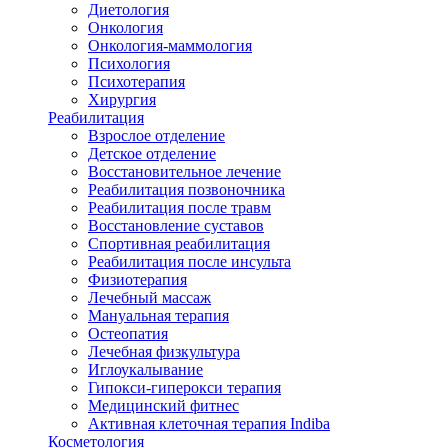
Диетология
Онкология
Онкология-маммология
Психология
Психотерапия
Хирургия
Реабилитация
Взрослое отделение
Детское отделение
Восстановительное лечение
Реабилитация позвоночника
Реабилитация после травм
Восстановление суставов
Спортивная реабилитация
Реабилитация после инсульта
Физиотерапия
Лечебный массаж
Мануальная терапия
Остеопатия
Лечебная физкультура
Иглоукалывание
Гипокси-гиперокси терапия
Медицинский фитнес
Активная клеточная терапия Indiba
Косметология