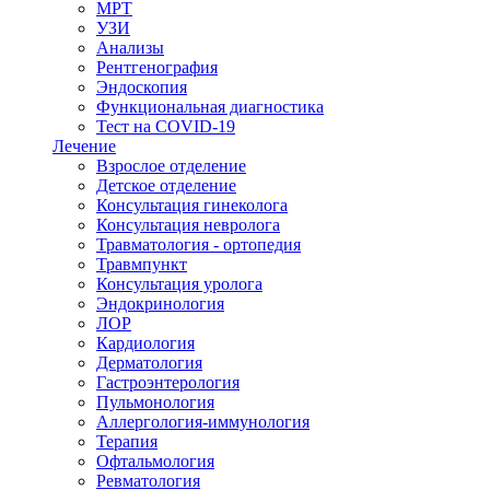
МРТ
УЗИ
Анализы
Рентгенография
Эндоскопия
Функциональная диагностика
Тест на COVID-19
Лечение
Взрослое отделение
Детское отделение
Консультация гинеколога
Консультация невролога
Травматология - ортопедия
Травмпункт
Консультация уролога
Эндокринология
ЛОР
Кардиология
Дерматология
Гастроэнтерология
Пульмонология
Аллергология-иммунология
Терапия
Офтальмология
Ревматология