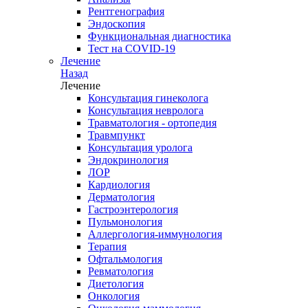
Рентгенография
Эндоскопия
Функциональная диагностика
Тест на COVID-19
Лечение
Назад
Лечение
Консультация гинеколога
Консультация невролога
Травматология - ортопедия
Травмпункт
Консультация уролога
Эндокринология
ЛОР
Кардиология
Дерматология
Гастроэнтерология
Пульмонология
Аллергология-иммунология
Терапия
Офтальмология
Ревматология
Диетология
Онкология