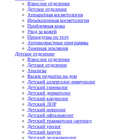
Взрослое отделение
Детское отделение
Аппаратная косметология
Инъекционная косметология
Проблемная кожа
Уход за кожей
Процедуры по телу
Антивозрастные программы
Лазерная эпиляция
Детское отделение
Взрослое отделение
Детское отделение
Анализы
Вызов педиатра на дом
Детский аллерголог-иммунолог
Детский гинеколог
Детский дерматолог
Детский кардиолог
Детский ЛОР
Детский невролог
Детский офтальмолог
Детский травматолог-ортопед
Детский уролог
Детский хирург
Детский эндокринолог