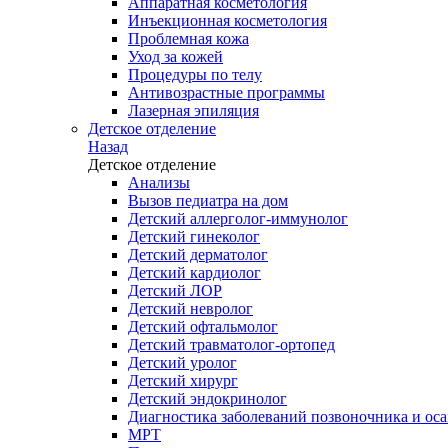
Аппаратная косметология
Инъекционная косметология
Проблемная кожа
Уход за кожей
Процедуры по телу
Антивозрастные программы
Лазерная эпиляция
Детское отделение
Назад
Детское отделение
Анализы
Вызов педиатра на дом
Детский аллерголог-иммунолог
Детский гинеколог
Детский дерматолог
Детский кардиолог
Детский ЛОР
Детский невролог
Детский офтальмолог
Детский травматолог-ортопед
Детский уролог
Детский хирург
Детский эндокринолог
Диагностика заболеваний позвоночника и осан
МРТ