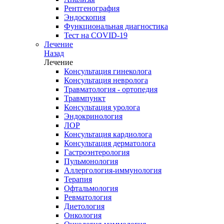
Рентгенография
Эндоскопия
Функциональная диагностика
Тест на COVID-19
Лечение
Назад
Лечение
Консультация гинеколога
Консультация невролога
Травматология - ортопедия
Травмпункт
Консультация уролога
Эндокринология
ЛОР
Консультация кардиолога
Консультация дерматолога
Гастроэнтерология
Пульмонология
Аллергология-иммунология
Терапия
Офтальмология
Ревматология
Диетология
Онкология