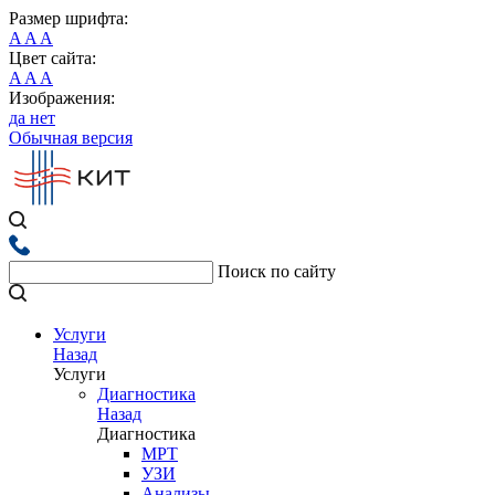
Размер шрифта:
A
A
A
Цвет сайта:
A
A
A
Изображения:
да
нет
Обычная версия
Поиск по сайту
Услуги
Назад
Услуги
Диагностика
Назад
Диагностика
МРТ
УЗИ
Анализы