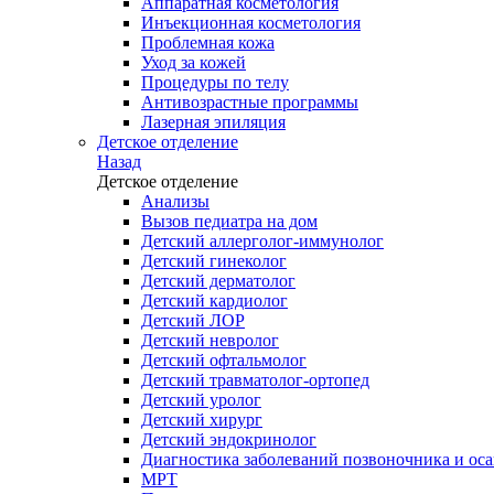
Аппаратная косметология
Инъекционная косметология
Проблемная кожа
Уход за кожей
Процедуры по телу
Антивозрастные программы
Лазерная эпиляция
Детское отделение
Назад
Детское отделение
Анализы
Вызов педиатра на дом
Детский аллерголог-иммунолог
Детский гинеколог
Детский дерматолог
Детский кардиолог
Детский ЛОР
Детский невролог
Детский офтальмолог
Детский травматолог-ортопед
Детский уролог
Детский хирург
Детский эндокринолог
Диагностика заболеваний позвоночника и осан
МРТ