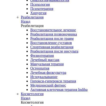
Онкология-маммология
Психология
Психотерапия
Хирургия
Реабилитация
Назад
Реабилитация
Восстановительное лечение
Реабилитация позвоночника
Реабилитация после травм
Восстановление суставов
Спортивная реабилитация
Реабилитация после инсульта
Физиотерапия
Лечебный массаж
Мануальная терапия
Остеопатия
Лечебная физкультура
Иглоукалывание
Гипокси-гиперокси терапия
Медицинский фитнес
Активная клеточная терапия Indiba
Косметология
Назад
Косметология