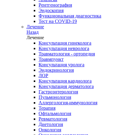
Рентгенография
Эндоскопия
Функциональная диагностика
Тест на COVID-19
Лечение
Назад
Лечение
Консультация гинеколога
Консультация невролога
Травматология - ортопедия
Травмпункт
Консультация уролога
Эндокринология
ЛОР
Консультация кардиолога
Консультация дерматолога
Гастроэнтерология
Пульмонология
Аллергология-иммунология
Терапия
Офтальмология
Ревматология
Диетология
Онкология