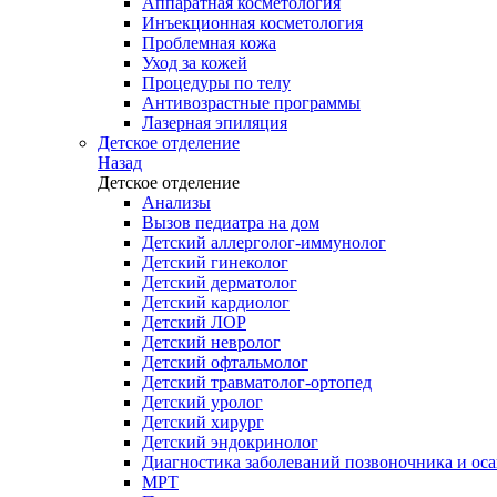
Аппаратная косметология
Инъекционная косметология
Проблемная кожа
Уход за кожей
Процедуры по телу
Антивозрастные программы
Лазерная эпиляция
Детское отделение
Назад
Детское отделение
Анализы
Вызов педиатра на дом
Детский аллерголог-иммунолог
Детский гинеколог
Детский дерматолог
Детский кардиолог
Детский ЛОР
Детский невролог
Детский офтальмолог
Детский травматолог-ортопед
Детский уролог
Детский хирург
Детский эндокринолог
Диагностика заболеваний позвоночника и осан
МРТ