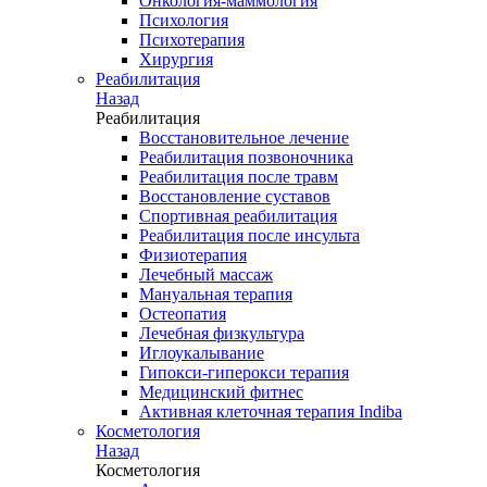
Онкология-маммология
Психология
Психотерапия
Хирургия
Реабилитация
Назад
Реабилитация
Восстановительное лечение
Реабилитация позвоночника
Реабилитация после травм
Восстановление суставов
Спортивная реабилитация
Реабилитация после инсульта
Физиотерапия
Лечебный массаж
Мануальная терапия
Остеопатия
Лечебная физкультура
Иглоукалывание
Гипокси-гиперокси терапия
Медицинский фитнес
Активная клеточная терапия Indiba
Косметология
Назад
Косметология