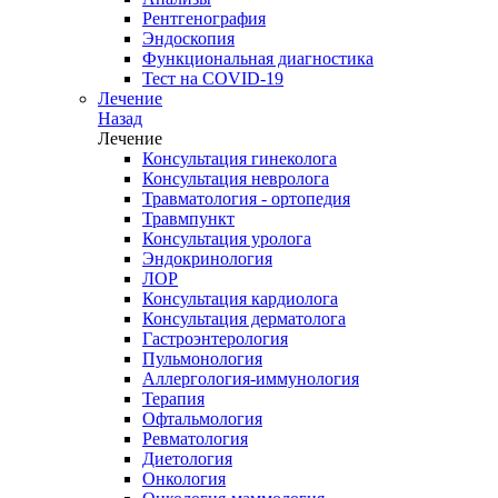
Рентгенография
Эндоскопия
Функциональная диагностика
Тест на COVID-19
Лечение
Назад
Лечение
Консультация гинеколога
Консультация невролога
Травматология - ортопедия
Травмпункт
Консультация уролога
Эндокринология
ЛОР
Консультация кардиолога
Консультация дерматолога
Гастроэнтерология
Пульмонология
Аллергология-иммунология
Терапия
Офтальмология
Ревматология
Диетология
Онкология