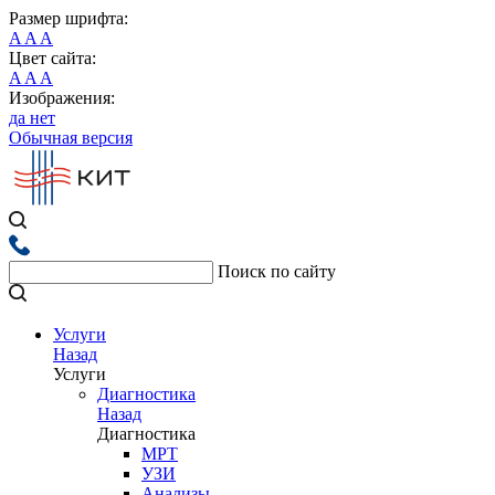
Размер шрифта:
A
A
A
Цвет сайта:
A
A
A
Изображения:
да
нет
Обычная версия
Поиск по сайту
Услуги
Назад
Услуги
Диагностика
Назад
Диагностика
МРТ
УЗИ
Анализы