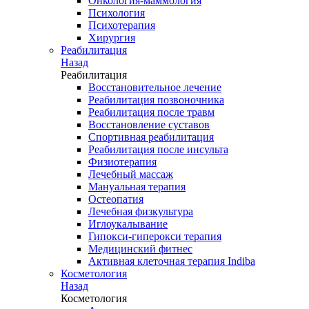
Онкология-маммология
Психология
Психотерапия
Хирургия
Реабилитация
Назад
Реабилитация
Восстановительное лечение
Реабилитация позвоночника
Реабилитация после травм
Восстановление суставов
Спортивная реабилитация
Реабилитация после инсульта
Физиотерапия
Лечебный массаж
Мануальная терапия
Остеопатия
Лечебная физкультура
Иглоукалывание
Гипокси-гиперокси терапия
Медицинский фитнес
Активная клеточная терапия Indiba
Косметология
Назад
Косметология