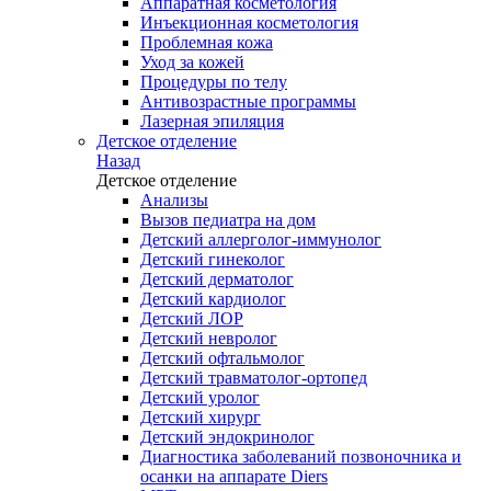
Аппаратная косметология
Инъекционная косметология
Проблемная кожа
Уход за кожей
Процедуры по телу
Антивозрастные программы
Лазерная эпиляция
Детское отделение
Назад
Детское отделение
Анализы
Вызов педиатра на дом
Детский аллерголог-иммунолог
Детский гинеколог
Детский дерматолог
Детский кардиолог
Детский ЛОР
Детский невролог
Детский офтальмолог
Детский травматолог-ортопед
Детский уролог
Детский хирург
Детский эндокринолог
Диагностика заболеваний позвоночника и
осанки на аппарате Diers