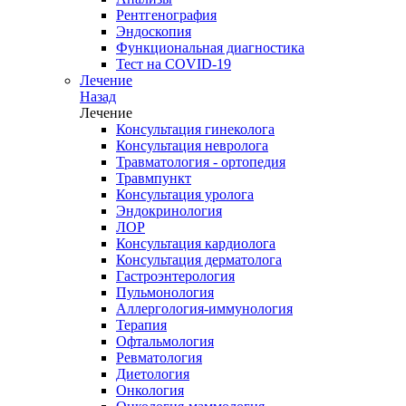
Рентгенография
Эндоскопия
Функциональная диагностика
Тест на COVID-19
Лечение
Назад
Лечение
Консультация гинеколога
Консультация невролога
Травматология - ортопедия
Травмпункт
Консультация уролога
Эндокринология
ЛОР
Консультация кардиолога
Консультация дерматолога
Гастроэнтерология
Пульмонология
Аллергология-иммунология
Терапия
Офтальмология
Ревматология
Диетология
Онкология