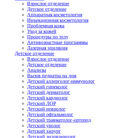
Взрослое отделение
Детское отделение
Аппаратная косметология
Инъекционная косметология
Проблемная кожа
Уход за кожей
Процедуры по телу
Антивозрастные программы
Лазерная эпиляция
Детское отделение
Взрослое отделение
Детское отделение
Анализы
Вызов педиатра на дом
Детский аллерголог-иммунолог
Детский гинеколог
Детский дерматолог
Детский кардиолог
Детский ЛОР
Детский невролог
Детский офтальмолог
Детский травматолог-ортопед
Детский уролог
Детский хирург
Детский эндокринолог