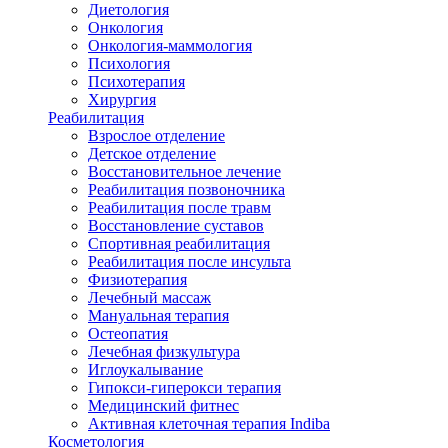
Диетология
Онкология
Онкология-маммология
Психология
Психотерапия
Хирургия
Реабилитация
Взрослое отделение
Детское отделение
Восстановительное лечение
Реабилитация позвоночника
Реабилитация после травм
Восстановление суставов
Спортивная реабилитация
Реабилитация после инсульта
Физиотерапия
Лечебный массаж
Мануальная терапия
Остеопатия
Лечебная физкультура
Иглоукалывание
Гипокси-гиперокси терапия
Медицинский фитнес
Активная клеточная терапия Indiba
Косметология