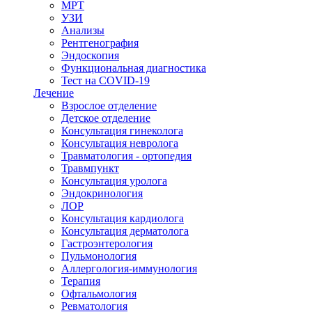
МРТ
УЗИ
Анализы
Рентгенография
Эндоскопия
Функциональная диагностика
Тест на COVID-19
Лечение
Взрослое отделение
Детское отделение
Консультация гинеколога
Консультация невролога
Травматология - ортопедия
Травмпункт
Консультация уролога
Эндокринология
ЛОР
Консультация кардиолога
Консультация дерматолога
Гастроэнтерология
Пульмонология
Аллергология-иммунология
Терапия
Офтальмология
Ревматология