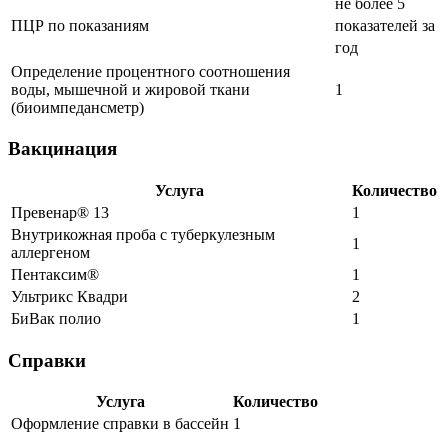
не более 5
ПЦР по показаниям
показателей за
год
Определение процентного соотношения
воды, мышечной и жировой ткани
1
(биоимпедансметр)
Вакцинация
Услуга
Количество
Превенар® 13
1
Внутрикожная проба с туберкулезным
1
аллергеном
Пентаксим®
1
Ультрикс Квадри
2
БиВак полио
1
Справки
Услуга
Количество
Оформление справки в бассейн
1