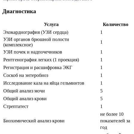
Диагностика
Услуга
Количество
Эхокардиография (УЗИ сердца)
1
УЗИ органов брюшной полости
1
(комплексное)
УЗИ почек и надпочечников
1
Рентгенография легких (1 проекция)
1
Регистрация и расшифровка ЭКГ
1
Соскоб на энтеробиоз
1
Исследование кала на яйца гельминтов
1
Общий анализ мочи
5
Общий анализ крови
5
Стрептатест
1
не более 10
Биохимический анализ крови
показателей за
год