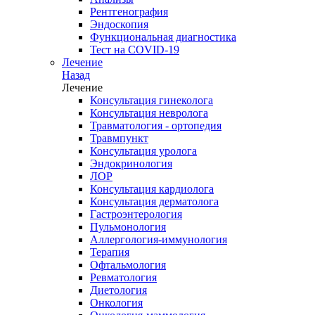
Рентгенография
Эндоскопия
Функциональная диагностика
Тест на COVID-19
Лечение
Назад
Лечение
Консультация гинеколога
Консультация невролога
Травматология - ортопедия
Травмпункт
Консультация уролога
Эндокринология
ЛОР
Консультация кардиолога
Консультация дерматолога
Гастроэнтерология
Пульмонология
Аллергология-иммунология
Терапия
Офтальмология
Ревматология
Диетология
Онкология