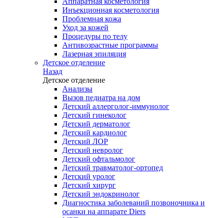
Аппаратная косметология
Инъекционная косметология
Проблемная кожа
Уход за кожей
Процедуры по телу
Антивозрастные программы
Лазерная эпиляция
Детское отделение
Назад
Детское отделение
Анализы
Вызов педиатра на дом
Детский аллерголог-иммунолог
Детский гинеколог
Детский дерматолог
Детский кардиолог
Детский ЛОР
Детский невролог
Детский офтальмолог
Детский травматолог-ортопед
Детский уролог
Детский хирург
Детский эндокринолог
Диагностика заболеваний позвоночника и
осанки на аппарате Diers