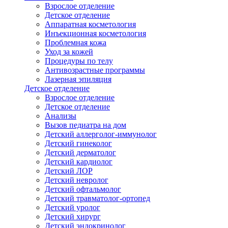
Взрослое отделение
Детское отделение
Аппаратная косметология
Инъекционная косметология
Проблемная кожа
Уход за кожей
Процедуры по телу
Антивозрастные программы
Лазерная эпиляция
Детское отделение
Взрослое отделение
Детское отделение
Анализы
Вызов педиатра на дом
Детский аллерголог-иммунолог
Детский гинеколог
Детский дерматолог
Детский кардиолог
Детский ЛОР
Детский невролог
Детский офтальмолог
Детский травматолог-ортопед
Детский уролог
Детский хирург
Детский эндокринолог