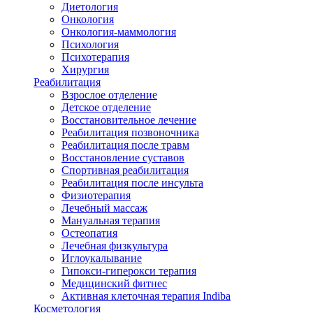
Диетология
Онкология
Онкология-маммология
Психология
Психотерапия
Хирургия
Реабилитация
Взрослое отделение
Детское отделение
Восстановительное лечение
Реабилитация позвоночника
Реабилитация после травм
Восстановление суставов
Спортивная реабилитация
Реабилитация после инсульта
Физиотерапия
Лечебный массаж
Мануальная терапия
Остеопатия
Лечебная физкультура
Иглоукалывание
Гипокси-гиперокси терапия
Медицинский фитнес
Активная клеточная терапия Indiba
Косметология