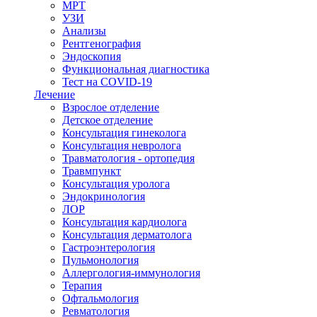
МРТ
УЗИ
Анализы
Рентгенография
Эндоскопия
Функциональная диагностика
Тест на COVID-19
Лечение
Взрослое отделение
Детское отделение
Консультация гинеколога
Консультация невролога
Травматология - ортопедия
Травмпункт
Консультация уролога
Эндокринология
ЛОР
Консультация кардиолога
Консультация дерматолога
Гастроэнтерология
Пульмонология
Аллергология-иммунология
Терапия
Офтальмология
Ревматология