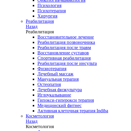
Онкология-маммология
Психология
Психотерапия
Хирургия
Реабилитация
Назад
Реабилитация
Восстановительное лечение
Реабилитация позвоночника
Реабилитация после травм
Восстановление суставов
Спортивная реабилитация
Реабилитация после инсульта
Физиотерапия
Лечебный массаж
Мануальная терапия
Остеопатия
Лечебная физкультура
Иглоукалывание
Гипокси-гиперокси терапия
Медицинский фитнес
Активная клеточная терапия Indiba
Косметология
Назад
Косметология