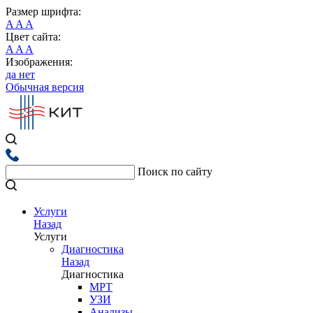
Размер шрифта:
A
A
A
Цвет сайта:
A
A
A
Изображения:
да
нет
Обычная версия
Поиск по сайту
Услуги
Назад
Услуги
Диагностика
Назад
Диагностика
МРТ
УЗИ
Анализы