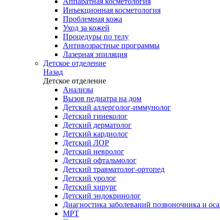
Аппаратная косметология
Инъекционная косметология
Проблемная кожа
Уход за кожей
Процедуры по телу
Антивозрастные программы
Лазерная эпиляция
Детское отделение
Назад
Детское отделение
Анализы
Вызов педиатра на дом
Детский аллерголог-иммунолог
Детский гинеколог
Детский дерматолог
Детский кардиолог
Детский ЛОР
Детский невролог
Детский офтальмолог
Детский травматолог-ортопед
Детский уролог
Детский хирург
Детский эндокринолог
Диагностика заболеваний позвоночника и осан
МРТ