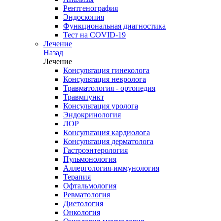
Рентгенография
Эндоскопия
Функциональная диагностика
Тест на COVID-19
Лечение
Назад
Лечение
Консультация гинеколога
Консультация невролога
Травматология - ортопедия
Травмпункт
Консультация уролога
Эндокринология
ЛОР
Консультация кардиолога
Консультация дерматолога
Гастроэнтерология
Пульмонология
Аллергология-иммунология
Терапия
Офтальмология
Ревматология
Диетология
Онкология