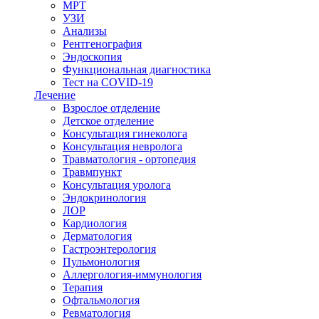
МРТ
УЗИ
Анализы
Рентгенография
Эндоскопия
Функциональная диагностика
Тест на COVID-19
Лечение
Взрослое отделение
Детское отделение
Консультация гинеколога
Консультация невролога
Травматология - ортопедия
Травмпункт
Консультация уролога
Эндокринология
ЛОР
Кардиология
Дерматология
Гастроэнтерология
Пульмонология
Аллергология-иммунология
Терапия
Офтальмология
Ревматология