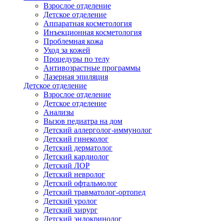
Взрослое отделение
Детское отделение
Аппаратная косметология
Инъекционная косметология
Проблемная кожа
Уход за кожей
Процедуры по телу
Антивозрастные программы
Лазерная эпиляция
Детское отделение
Взрослое отделение
Детское отделение
Анализы
Вызов педиатра на дом
Детский аллерголог-иммунолог
Детский гинеколог
Детский дерматолог
Детский кардиолог
Детский ЛОР
Детский невролог
Детский офтальмолог
Детский травматолог-ортопед
Детский уролог
Детский хирург
Детский эндокринолог