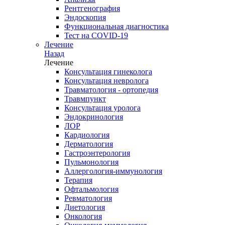
Рентгенография
Эндоскопия
Функциональная диагностика
Тест на COVID-19
Лечение
Назад
Лечение
Консультация гинеколога
Консультация невролога
Травматология - ортопедия
Травмпункт
Консультация уролога
Эндокринология
ЛОР
Кардиология
Дерматология
Гастроэнтерология
Пульмонология
Аллергология-иммунология
Терапия
Офтальмология
Ревматология
Диетология
Онкология