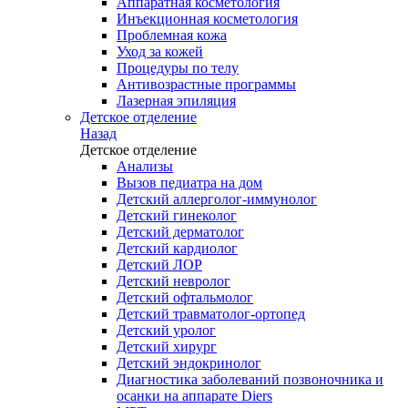
Аппаратная косметология
Инъекционная косметология
Проблемная кожа
Уход за кожей
Процедуры по телу
Антивозрастные программы
Лазерная эпиляция
Детское отделение
Назад
Детское отделение
Анализы
Вызов педиатра на дом
Детский аллерголог-иммунолог
Детский гинеколог
Детский дерматолог
Детский кардиолог
Детский ЛОР
Детский невролог
Детский офтальмолог
Детский травматолог-ортопед
Детский уролог
Детский хирург
Детский эндокринолог
Диагностика заболеваний позвоночника и
осанки на аппарате Diers