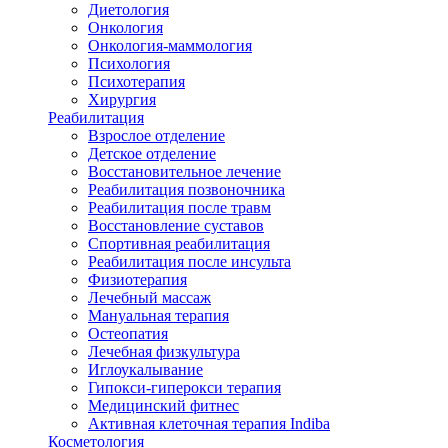
Диетология
Онкология
Онкология-маммология
Психология
Психотерапия
Хирургия
Реабилитация
Взрослое отделение
Детское отделение
Восстановительное лечение
Реабилитация позвоночника
Реабилитация после травм
Восстановление суставов
Спортивная реабилитация
Реабилитация после инсульта
Физиотерапия
Лечебный массаж
Мануальная терапия
Остеопатия
Лечебная физкультура
Иглоукалывание
Гипокси-гиперокси терапия
Медицинский фитнес
Активная клеточная терапия Indiba
Косметология