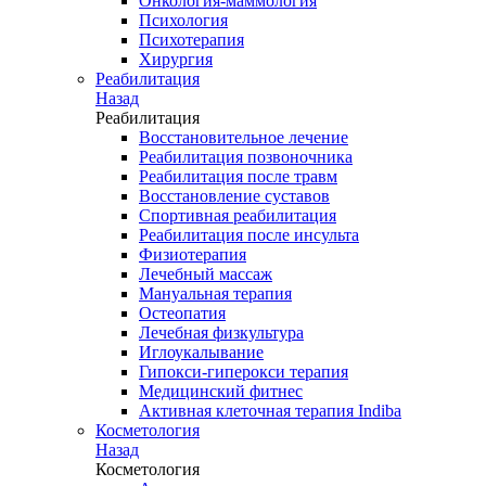
Онкология-маммология
Психология
Психотерапия
Хирургия
Реабилитация
Назад
Реабилитация
Восстановительное лечение
Реабилитация позвоночника
Реабилитация после травм
Восстановление суставов
Спортивная реабилитация
Реабилитация после инсульта
Физиотерапия
Лечебный массаж
Мануальная терапия
Остеопатия
Лечебная физкультура
Иглоукалывание
Гипокси-гиперокси терапия
Медицинский фитнес
Активная клеточная терапия Indiba
Косметология
Назад
Косметология