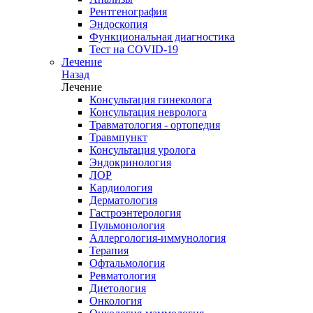
Рентгенография
Эндоскопия
Функциональная диагностика
Тест на COVID-19
Лечение
Назад
Лечение
Консультация гинеколога
Консультация невролога
Травматология - ортопедия
Травмпункт
Консультация уролога
Эндокринология
ЛОР
Кардиология
Дерматология
Гастроэнтерология
Пульмонология
Аллергология-иммунология
Терапия
Офтальмология
Ревматология
Диетология
Онкология