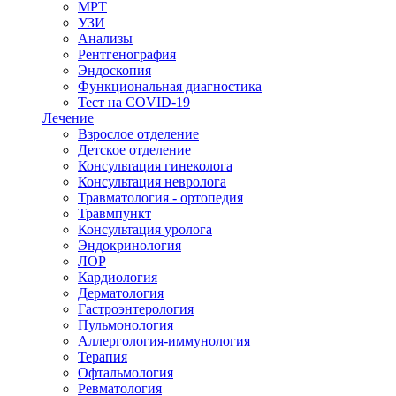
МРТ
УЗИ
Анализы
Рентгенография
Эндоскопия
Функциональная диагностика
Тест на COVID-19
Лечение
Взрослое отделение
Детское отделение
Консультация гинеколога
Консультация невролога
Травматология - ортопедия
Травмпункт
Консультация уролога
Эндокринология
ЛОР
Кардиология
Дерматология
Гастроэнтерология
Пульмонология
Аллергология-иммунология
Терапия
Офтальмология
Ревматология