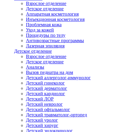
Взрослое отделение
Детское отделение
Аппаратная косметология
Инъекционная косметология
Проблемная кожа
Уход за кожей
Процедуры по телу
Антивозрастные программы
Лазерная эпиляция
Детское отделение
Взрослое отделение
Детское отделение
Анализы
Вызов педиатра на дом
Детский аллерголог-иммунолог
Детский гинеколог
Детский дерматолог
Детский кардиолог
Детский ЛОР
Детский невролог
Детский офтальмолог
Детский травматолог-ортопед
Детский уролог
Детский хирург
Детский эндокринолог