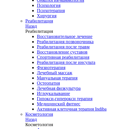
Онкология-маммология
Психология
Психотерапия
Хирургия
Реабилитация
Назад
Реабилитация
Восстановительное лечение
Реабилитация позвоночника
Реабилитация после травм
Восстановление суставов
Спортивная реабилитация
Реабилитация после инсульта
Физиотерапия
Лечебный массаж
Мануальная терапия
Остеопатия
Лечебная физкультура
Иглоукалывание
Гипокси-гиперокси терапия
Медицинский фитнес
Активная клеточная терапия Indiba
Косметология
Назад
Косметология