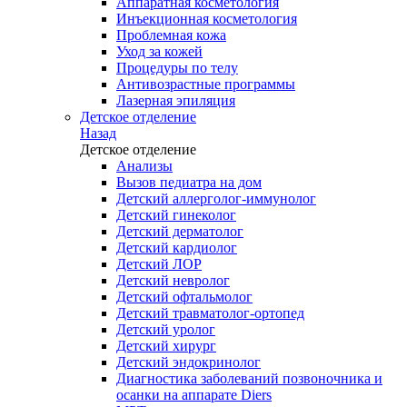
Аппаратная косметология
Инъекционная косметология
Проблемная кожа
Уход за кожей
Процедуры по телу
Антивозрастные программы
Лазерная эпиляция
Детское отделение
Назад
Детское отделение
Анализы
Вызов педиатра на дом
Детский аллерголог-иммунолог
Детский гинеколог
Детский дерматолог
Детский кардиолог
Детский ЛОР
Детский невролог
Детский офтальмолог
Детский травматолог-ортопед
Детский уролог
Детский хирург
Детский эндокринолог
Диагностика заболеваний позвоночника и
осанки на аппарате Diers