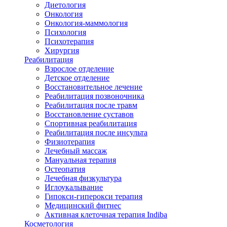
Диетология
Онкология
Онкология-маммология
Психология
Психотерапия
Хирургия
Реабилитация
Взрослое отделение
Детское отделение
Восстановительное лечение
Реабилитация позвоночника
Реабилитация после травм
Восстановление суставов
Спортивная реабилитация
Реабилитация после инсульта
Физиотерапия
Лечебный массаж
Мануальная терапия
Остеопатия
Лечебная физкультура
Иглоукалывание
Гипокси-гиперокси терапия
Медицинский фитнес
Активная клеточная терапия Indiba
Косметология