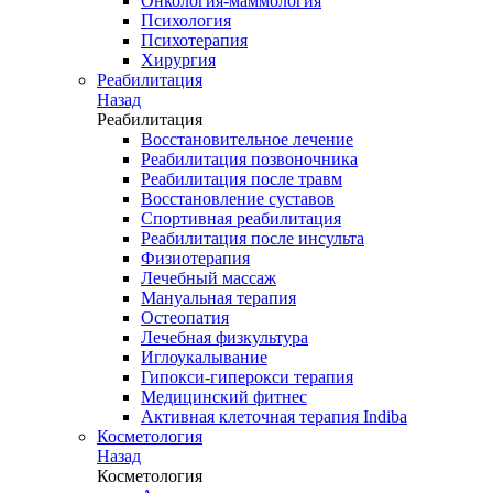
Онкология-маммология
Психология
Психотерапия
Хирургия
Реабилитация
Назад
Реабилитация
Восстановительное лечение
Реабилитация позвоночника
Реабилитация после травм
Восстановление суставов
Спортивная реабилитация
Реабилитация после инсульта
Физиотерапия
Лечебный массаж
Мануальная терапия
Остеопатия
Лечебная физкультура
Иглоукалывание
Гипокси-гиперокси терапия
Медицинский фитнес
Активная клеточная терапия Indiba
Косметология
Назад
Косметология