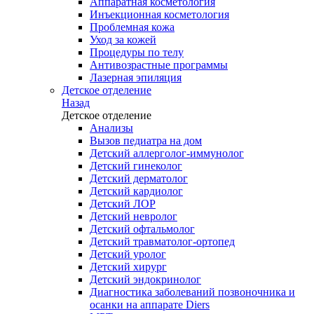
Аппаратная косметология
Инъекционная косметология
Проблемная кожа
Уход за кожей
Процедуры по телу
Антивозрастные программы
Лазерная эпиляция
Детское отделение
Назад
Детское отделение
Анализы
Вызов педиатра на дом
Детский аллерголог-иммунолог
Детский гинеколог
Детский дерматолог
Детский кардиолог
Детский ЛОР
Детский невролог
Детский офтальмолог
Детский травматолог-ортопед
Детский уролог
Детский хирург
Детский эндокринолог
Диагностика заболеваний позвоночника и
осанки на аппарате Diers