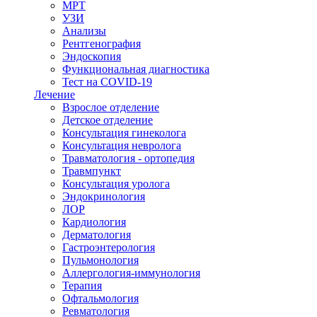
МРТ
УЗИ
Анализы
Рентгенография
Эндоскопия
Функциональная диагностика
Тест на COVID-19
Лечение
Взрослое отделение
Детское отделение
Консультация гинеколога
Консультация невролога
Травматология - ортопедия
Травмпункт
Консультация уролога
Эндокринология
ЛОР
Кардиология
Дерматология
Гастроэнтерология
Пульмонология
Аллергология-иммунология
Терапия
Офтальмология
Ревматология