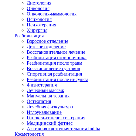
Диетология
Онкология
Онкология-маммология
Психология
Психотерапия
Хирургия
Реабилитация
Взрослое отделение
Детское отделение
Восстановительное лечение
Реабилитация позвоночника
Реабилитация после травм
Восстановление суставов
Спортивная реабилитация
Реабилитация после инсульта
Физиотерапия
Лечебный массаж
Мануальная терапия
Остеопатия
Лечебная физкультура
Иглоукалывание
Гипокси-гиперокси терапия
Медицинский фитнес
Активная клеточная терапия Indiba
Косметология