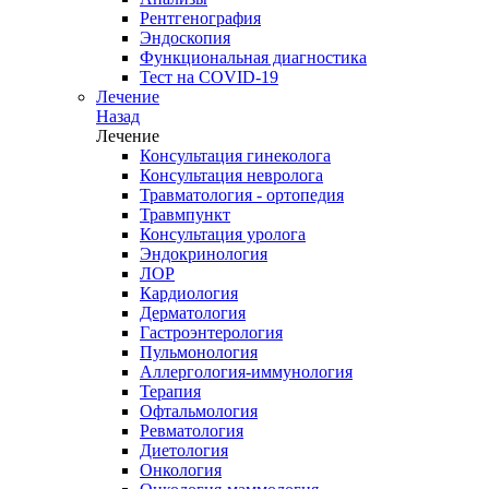
Рентгенография
Эндоскопия
Функциональная диагностика
Тест на COVID-19
Лечение
Назад
Лечение
Консультация гинеколога
Консультация невролога
Травматология - ортопедия
Травмпункт
Консультация уролога
Эндокринология
ЛОР
Кардиология
Дерматология
Гастроэнтерология
Пульмонология
Аллергология-иммунология
Терапия
Офтальмология
Ревматология
Диетология
Онкология