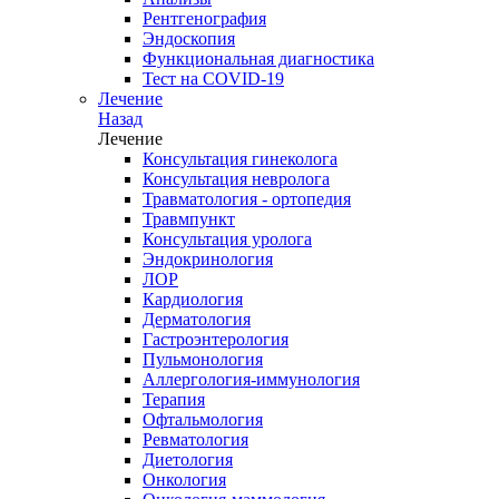
Рентгенография
Эндоскопия
Функциональная диагностика
Тест на COVID-19
Лечение
Назад
Лечение
Консультация гинеколога
Консультация невролога
Травматология - ортопедия
Травмпункт
Консультация уролога
Эндокринология
ЛОР
Кардиология
Дерматология
Гастроэнтерология
Пульмонология
Аллергология-иммунология
Терапия
Офтальмология
Ревматология
Диетология
Онкология