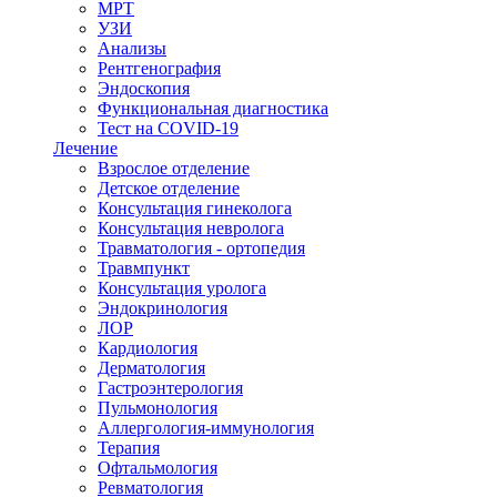
МРТ
УЗИ
Анализы
Рентгенография
Эндоскопия
Функциональная диагностика
Тест на COVID-19
Лечение
Взрослое отделение
Детское отделение
Консультация гинеколога
Консультация невролога
Травматология - ортопедия
Травмпункт
Консультация уролога
Эндокринология
ЛОР
Кардиология
Дерматология
Гастроэнтерология
Пульмонология
Аллергология-иммунология
Терапия
Офтальмология
Ревматология