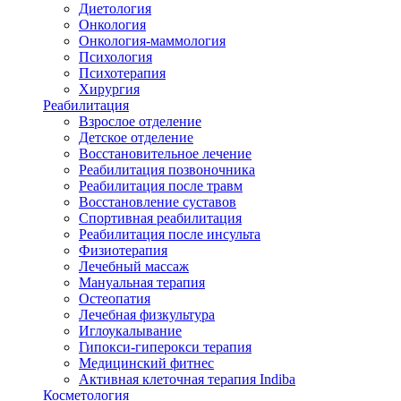
Диетология
Онкология
Онкология-маммология
Психология
Психотерапия
Хирургия
Реабилитация
Взрослое отделение
Детское отделение
Восстановительное лечение
Реабилитация позвоночника
Реабилитация после травм
Восстановление суставов
Спортивная реабилитация
Реабилитация после инсульта
Физиотерапия
Лечебный массаж
Мануальная терапия
Остеопатия
Лечебная физкультура
Иглоукалывание
Гипокси-гиперокси терапия
Медицинский фитнес
Активная клеточная терапия Indiba
Косметология