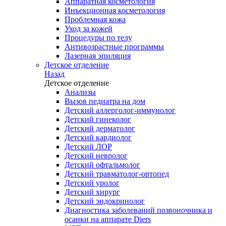
Аппаратная косметология
Инъекционная косметология
Проблемная кожа
Уход за кожей
Процедуры по телу
Антивозрастные программы
Лазерная эпиляция
Детское отделение
Назад
Детское отделение
Анализы
Вызов педиатра на дом
Детский аллерголог-иммунолог
Детский гинеколог
Детский дерматолог
Детский кардиолог
Детский ЛОР
Детский невролог
Детский офтальмолог
Детский травматолог-ортопед
Детский уролог
Детский хирург
Детский эндокринолог
Диагностика заболеваний позвоночника и
осанки на аппарате Diers