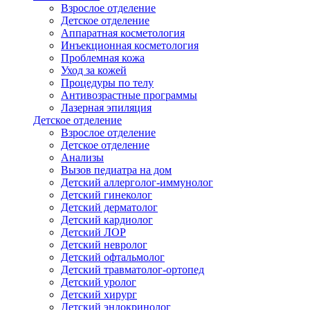
Взрослое отделение
Детское отделение
Аппаратная косметология
Инъекционная косметология
Проблемная кожа
Уход за кожей
Процедуры по телу
Антивозрастные программы
Лазерная эпиляция
Детское отделение
Взрослое отделение
Детское отделение
Анализы
Вызов педиатра на дом
Детский аллерголог-иммунолог
Детский гинеколог
Детский дерматолог
Детский кардиолог
Детский ЛОР
Детский невролог
Детский офтальмолог
Детский травматолог-ортопед
Детский уролог
Детский хирург
Детский эндокринолог