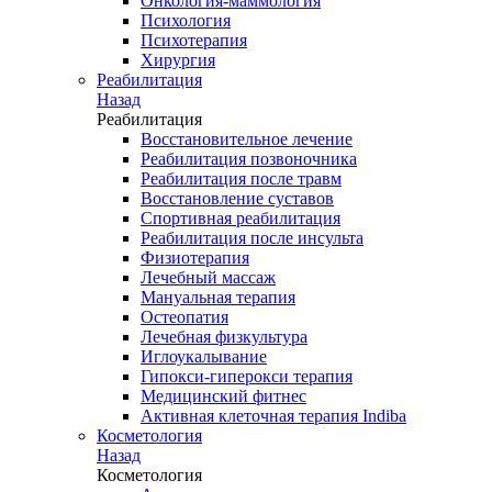
Онкология-маммология
Психология
Психотерапия
Хирургия
Реабилитация
Назад
Реабилитация
Восстановительное лечение
Реабилитация позвоночника
Реабилитация после травм
Восстановление суставов
Спортивная реабилитация
Реабилитация после инсульта
Физиотерапия
Лечебный массаж
Мануальная терапия
Остеопатия
Лечебная физкультура
Иглоукалывание
Гипокси-гиперокси терапия
Медицинский фитнес
Активная клеточная терапия Indiba
Косметология
Назад
Косметология