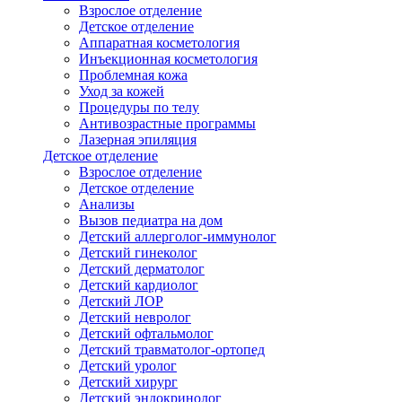
Взрослое отделение
Детское отделение
Аппаратная косметология
Инъекционная косметология
Проблемная кожа
Уход за кожей
Процедуры по телу
Антивозрастные программы
Лазерная эпиляция
Детское отделение
Взрослое отделение
Детское отделение
Анализы
Вызов педиатра на дом
Детский аллерголог-иммунолог
Детский гинеколог
Детский дерматолог
Детский кардиолог
Детский ЛОР
Детский невролог
Детский офтальмолог
Детский травматолог-ортопед
Детский уролог
Детский хирург
Детский эндокринолог