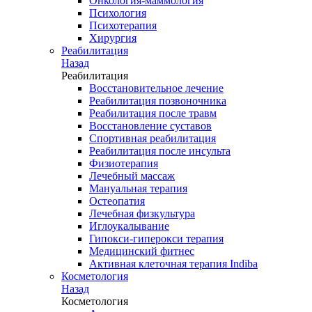
Онкология-маммология
Психология
Психотерапия
Хирургия
Реабилитация
Назад
Реабилитация
Восстановительное лечение
Реабилитация позвоночника
Реабилитация после травм
Восстановление суставов
Спортивная реабилитация
Реабилитация после инсульта
Физиотерапия
Лечебный массаж
Мануальная терапия
Остеопатия
Лечебная физкультура
Иглоукалывание
Гипокси-гиперокси терапия
Медицинский фитнес
Активная клеточная терапия Indiba
Косметология
Назад
Косметология