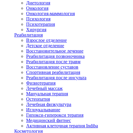
Диетология
Онкология
Онкология-маммология
Психология
Психотерапия
Хирургия
Реабилитация
Взрослое отделение
Детское отделение
Восстановительное лечение
Реабилитация позвоночника
Реабилитация после травм
Восстановление суставов
Спортивная реабилитация
Реабилитация после инсульта
Физиотерапия
Лечебный массаж
Мануальная терапия
Остеопатия
Лечебная физкультура
Иглоукалывание
Гипокси-гиперокси терапия
Медицинский фитнес
Активная клеточная терапия Indiba
Косметология