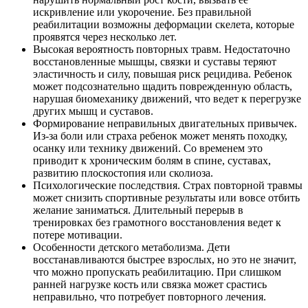
искривление или укорочение. Без правильной
реабилитации возможны деформации скелета, которые
проявятся через несколько лет.
Высокая вероятность повторных травм. Недостаточно
восстановленные мышцы, связки и суставы теряют
эластичность и силу, повышая риск рецидива. Ребенок
может подсознательно щадить поврежденную область,
нарушая биомеханику движений, что ведет к перегрузке
других мышц и суставов.
Формирование неправильных двигательных привычек.
Из-за боли или страха ребенок может менять походку,
осанку или технику движений. Со временем это
приводит к хроническим болям в спине, суставах,
развитию плоскостопия или сколиоза.
Психологические последствия. Страх повторной травмы
может снизить спортивные результаты или вовсе отбить
желание заниматься. Длительный перерыв в
тренировках без грамотного восстановления ведет к
потере мотивации.
Особенности детского метаболизма. Дети
восстанавливаются быстрее взрослых, но это не значит,
что можно пропускать реабилитацию. При слишком
ранней нагрузке кость или связка может срастись
неправильно, что потребует повторного лечения.