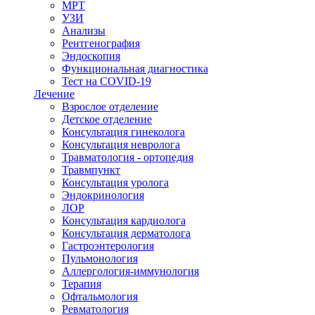
МРТ
УЗИ
Анализы
Рентгенография
Эндоскопия
Функциональная диагностика
Тест на COVID-19
Лечение
Взрослое отделение
Детское отделение
Консультация гинеколога
Консультация невролога
Травматология - ортопедия
Травмпункт
Консультация уролога
Эндокринология
ЛОР
Консультация кардиолога
Консультация дерматолога
Гастроэнтерология
Пульмонология
Аллергология-иммунология
Терапия
Офтальмология
Ревматология