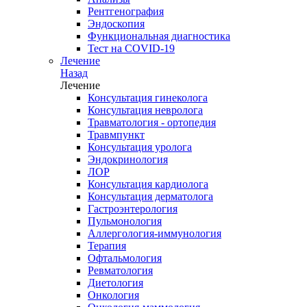
Рентгенография
Эндоскопия
Функциональная диагностика
Тест на COVID-19
Лечение
Назад
Лечение
Консультация гинеколога
Консультация невролога
Травматология - ортопедия
Травмпункт
Консультация уролога
Эндокринология
ЛОР
Консультация кардиолога
Консультация дерматолога
Гастроэнтерология
Пульмонология
Аллергология-иммунология
Терапия
Офтальмология
Ревматология
Диетология
Онкология