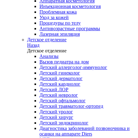
Аппаратная косметология
Инъекционная косметология
Проблемная кожа
Уход за кожей
Процедуры по телу
Антивозрастные программы
Лазерная эпиляция
Детское отделение
Назад
Детское отделение
Анализы
Вызов педиатра на дом
Детский аллерголог-иммунолог
Детский гинеколог
Детский дерматолог
Детский кардиолог
Детский ЛОР
Детский невролог
Детский офтальмолог
Детский травматолог-ортопед
Детский уролог
Детский хирург
Детский эндокринолог
Диагностика заболеваний позвоночника и
осанки на аппарате Diers