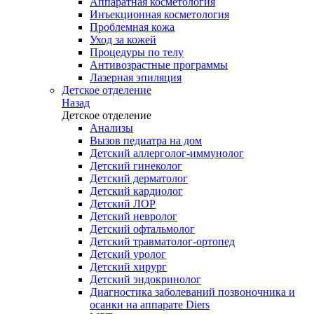
Аппаратная косметология
Инъекционная косметология
Проблемная кожа
Уход за кожей
Процедуры по телу
Антивозрастные программы
Лазерная эпиляция
Детское отделение
Назад
Детское отделение
Анализы
Вызов педиатра на дом
Детский аллерголог-иммунолог
Детский гинеколог
Детский дерматолог
Детский кардиолог
Детский ЛОР
Детский невролог
Детский офтальмолог
Детский травматолог-ортопед
Детский уролог
Детский хирург
Детский эндокринолог
Диагностика заболеваний позвоночника и
осанки на аппарате Diers