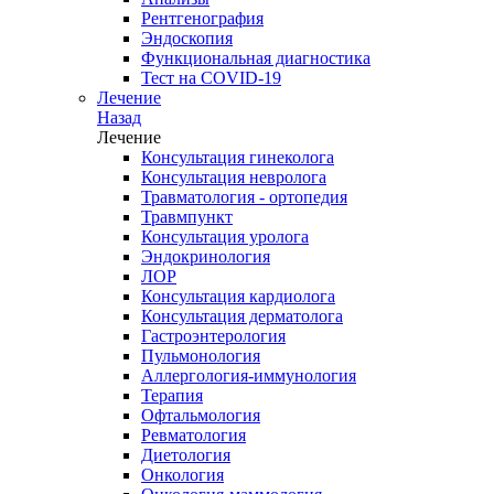
Рентгенография
Эндоскопия
Функциональная диагностика
Тест на COVID-19
Лечение
Назад
Лечение
Консультация гинеколога
Консультация невролога
Травматология - ортопедия
Травмпункт
Консультация уролога
Эндокринология
ЛОР
Консультация кардиолога
Консультация дерматолога
Гастроэнтерология
Пульмонология
Аллергология-иммунология
Терапия
Офтальмология
Ревматология
Диетология
Онкология