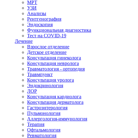
МРТ
УЗИ
Анализы
Рентгенография
Эндоскопия
Функциональная диагностика
Тест на COVID-19
Лечение
Взрослое отделение
Детское отделение
Консультация гинеколога
Консультация невролога
Травматология - ортопедия
Травмпункт
Консультация уролога
Эндокринология
ЛОР
Консультация кардиолога
Консультация дерматолога
Гастроэнтерология
Пульмонология
Аллергология-иммунология
Терапия
Офтальмология
Ревматология