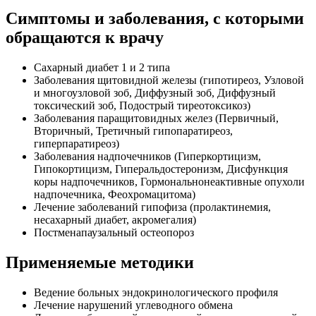
Симптомы и заболевания, с которыми
обращаются к врачу
Сахарный диабет 1 и 2 типа
Заболевания щитовидной железы (гипотиреоз, Узловой
и многоузловой зоб, Диффузный зоб, Диффузный
токсический зоб, Подострый тиреотоксикоз)
Заболевания паращитовидных желез (Первичный,
Вторичный, Третичный гипопаратиреоз,
гиперпаратиреоз)
Заболевания надпочечников (Гиперкортицизм,
Гипокортицизм, Гиперальдостеронизм, Дисфункция
коры надпочечников, Гормональнонеактивные опухоли
надпочечника, Феохромацитома)
Лечение заболеваний гипофиза (пролактинемия,
несахарный диабет, акромегалия)
Постменапаузальный остеопороз
Применяемые методики
Ведение больных эндокринологического профиля
Лечение нарушений углеводного обмена