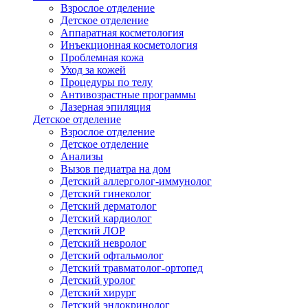
Взрослое отделение
Детское отделение
Аппаратная косметология
Инъекционная косметология
Проблемная кожа
Уход за кожей
Процедуры по телу
Антивозрастные программы
Лазерная эпиляция
Детское отделение
Взрослое отделение
Детское отделение
Анализы
Вызов педиатра на дом
Детский аллерголог-иммунолог
Детский гинеколог
Детский дерматолог
Детский кардиолог
Детский ЛОР
Детский невролог
Детский офтальмолог
Детский травматолог-ортопед
Детский уролог
Детский хирург
Детский эндокринолог