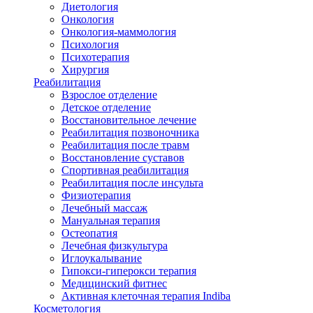
Диетология
Онкология
Онкология-маммология
Психология
Психотерапия
Хирургия
Реабилитация
Взрослое отделение
Детское отделение
Восстановительное лечение
Реабилитация позвоночника
Реабилитация после травм
Восстановление суставов
Спортивная реабилитация
Реабилитация после инсульта
Физиотерапия
Лечебный массаж
Мануальная терапия
Остеопатия
Лечебная физкультура
Иглоукалывание
Гипокси-гиперокси терапия
Медицинский фитнес
Активная клеточная терапия Indiba
Косметология