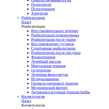
Онкология-маммология
Психология
Психотерапия
Хирургия
Реабилитация
Назад
Реабилитация
Восстановительное лечение
Реабилитация позвоночника
Реабилитация после травм
Восстановление суставов
Спортивная реабилитация
Реабилитация после инсульта
Физиотерапия
Лечебный массаж
Мануальная терапия
Остеопатия
Лечебная физкультура
Иглоукалывание
Гипокси-гиперокси терапия
Медицинский фитнес
Активная клеточная терапия Indiba
Косметология
Назад
Косметология